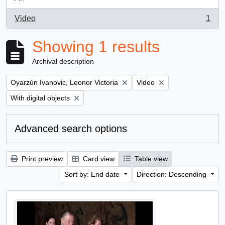
Video
1
, 1 results
Showing 1 results
Archival description
Remove filter:
Remove filter:
Oyarzún Ivanovic, Leonor Victoria
Video
Remove filter:
With digital objects
Advanced search options
Print preview
Card view
Table view
Sort by: End date
Direction: Descending