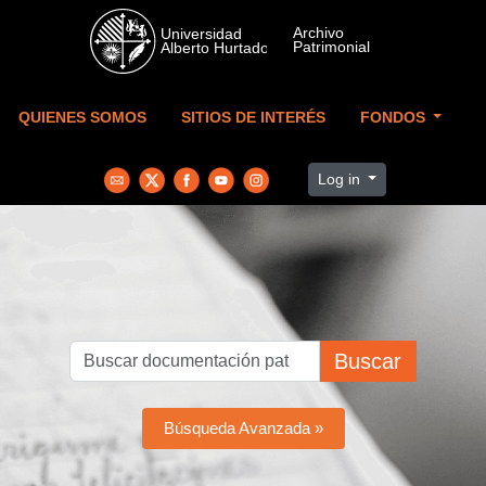
Skip to main content
QUIENES SOMOS
SITIOS DE INTERÉS
FONDOS
Log in
Buscar
Búsqueda Avanzada »