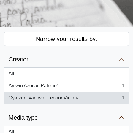
Narrow your results by:
Creator
All
Aylwin Azócar, Patricio1
1
, 1 results
Oyarzún Ivanovic, Leonor Victoria
1
, 1 results
Media type
All