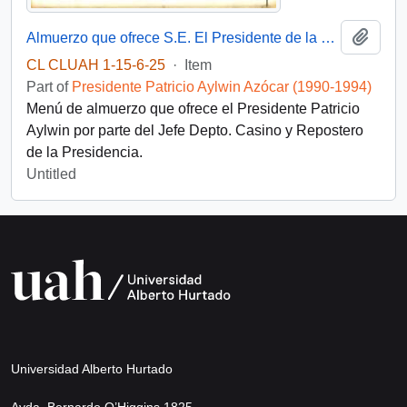
Add t
Almuerzo que ofrece S.E. El Presidente de la República
CL CLUAH 1-15-6-25
·
Item
Part of
Presidente Patricio Aylwin Azócar (1990-1994)
Menú de almuerzo que ofrece el Presidente Patricio
Aylwin por parte del Jefe Depto. Casino y Repostero
de la Presidencia.
Untitled
Universidad Alberto Hurtado
Avda. Bernardo O’Higgins 1825