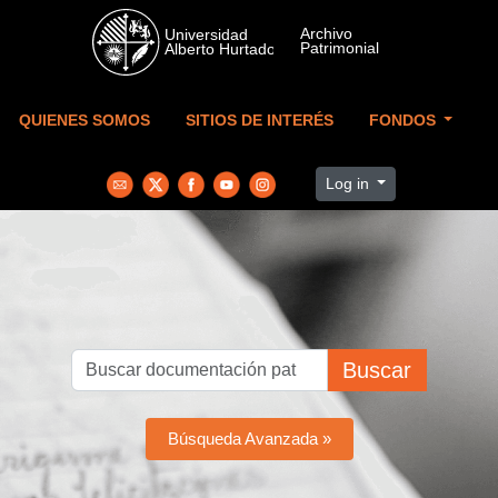
Skip to main content
QUIENES SOMOS
SITIOS DE INTERÉS
FONDOS
Log in
Buscar
Búsqueda Avanzada »