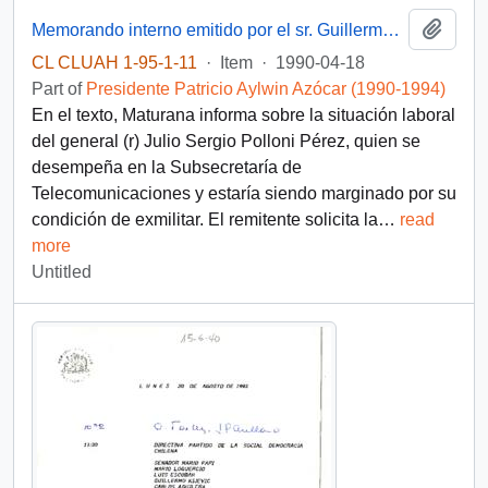
Add t
Memorando interno emitido por el sr. Guillermo Maturana Donoso, funcionario de la Dirección Administrativa del Palacio de La Moneda, dirigido al Presidente de la República, sr. Patricio Aylwin Azócar
CL CLUAH 1-95-1-11
·
Item
·
1990-04-18
Part of
Presidente Patricio Aylwin Azócar (1990-1994)
En el texto, Maturana informa sobre la situación laboral
del general (r) Julio Sergio Polloni Pérez, quien se
desempeña en la Subsecretaría de
Telecomunicaciones y estaría siendo marginado por su
condición de exmilitar. El remitente solicita la
…
read
more
Untitled