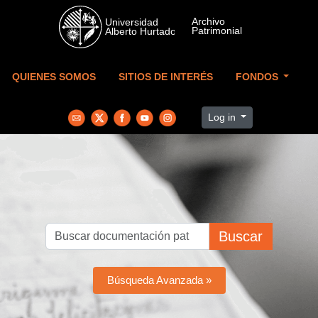
Skip to main content
QUIENES SOMOS
SITIOS DE INTERÉS
FONDOS
Log in
Buscar
Búsqueda Avanzada »