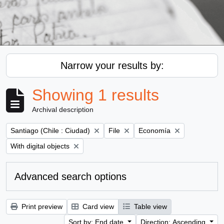
Narrow your results by:
Showing 1 results
Archival description
Remove filter:
Remove filter:
Remove filter:
Santiago (Chile : Ciudad)
File
Economía
Remove filter:
With digital objects
Advanced search options
Print preview
Card view
Table view
Sort by: End date
Direction: Ascending