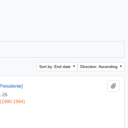
Sort by: End date
Direction: Ascending
Add t
Presidente]
1-26
 (1990-1994)