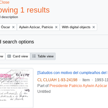
Close
wing 1 results
l description
Remove filter:
Remove filter:
, Óscar
Aylwin Azócar, Patricio
With digital objects
 search options
ew
Card view
Table view
[Saludos con motivo del cumpleaños del 
CL CLUAH 1-93-24198
·
Item
·
1993-1
Part of
Presidente Patricio Aylwin Azócar
Untitled