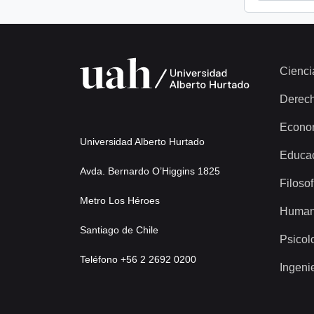
Cienci
Derec
Econo
Universidad Alberto Hurtado
Educa
Avda. Bernardo O’Higgins 1825
Filosof
Metro Los Héroes
Human
Santiago de Chile
Psicol
Teléfono +56 2 2692 0200
Ingeni