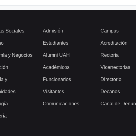
as Sociales
Admisión
Campus
ho
Estudiantes
Acreditación
mía y Negocios
Alumni UAH
Rectoría
ción
Académicos
Vicerrectorías
ía y
Funcionarios
Directorio
idades
Visitantes
Decanos
ogía
Comunicaciones
Canal de Denun
ería