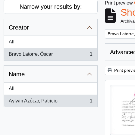
Print preview
Narrow your results by:
Sho
Archiva
Creator
Remove filter:
Bravo Latorre
All
Advanced
Bravo Latorre, Óscar
1
, 1 results
Print previ
Name
All
Aylwin Azócar, Patricio
1
, 1 results