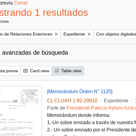
 previa
Cerrar
trando 1 resultados
iones
Remove filter:
Remove filter:
rio de Relaciones Exteriores
Expediente
Con objetos digitale
 avanzadas de búsqueda
sta previa
Card view
Table view
[Memorándum Órden N° 1120]
CL CLUAH 1-92-29910
·
Expediente
·
Parte de
Presidente Patricio Aylwin Azóc
Memorándum donde informa:
1.-Un sobre enviado a través de nuestra
2.- Un sobre enviado por el Presidente d