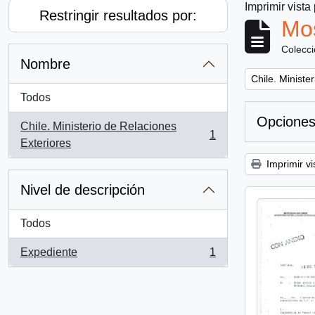
Imprimir vista
Restringir resultados por:
Mos
Colecc
Nombre
Remove filter:
Chile. Ministe
Todos
Opciones
Chile. Ministerio de Relaciones
1
, 1 resultados
Exteriores
Imprimir vi
Nivel de descripción
Todos
Expediente
1
, 1 resultados