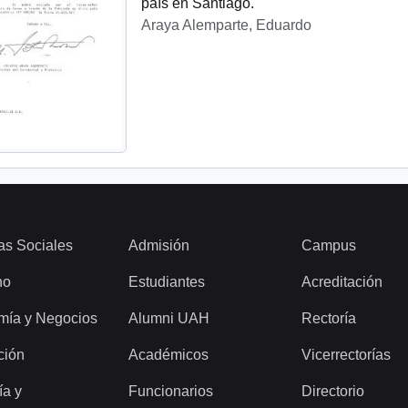
país en Santiago.
Araya Alemparte, Eduardo
as Sociales
Admisión
Campus
ho
Estudiantes
Acreditación
mía y Negocios
Alumni UAH
Rectoría
ción
Académicos
Vicerrectorías
ía y
Funcionarios
Directorio