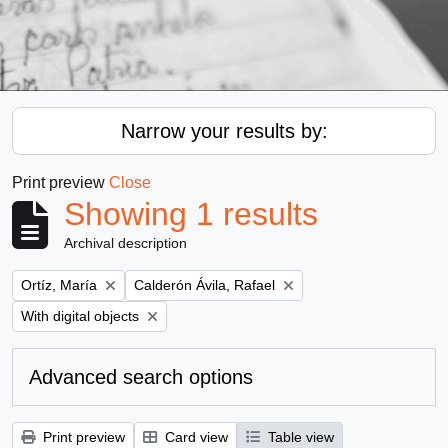
Narrow your results by:
Print preview
Close
Showing 1 results
Archival description
Remove filter:
Remove filter:
Ortíz, María
Calderón Ávila, Rafael
Remove filter:
With digital objects
Advanced search options
Print preview
Card view
Table view