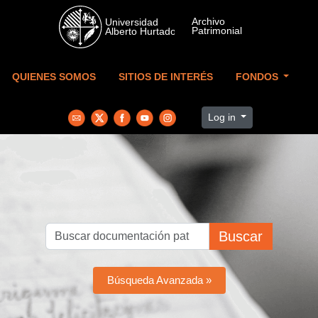
Skip to main content
QUIENES SOMOS
SITIOS DE INTERÉS
FONDOS
Log in
Buscar
Búsqueda Avanzada »