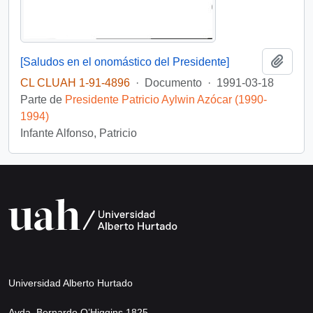
Añadi
[Saludos en el onomástico del Presidente]
CL CLUAH 1-91-4896
·
Documento
·
1991-03-18
Parte de
Presidente Patricio Aylwin Azócar (1990-
1994)
Infante Alfonso, Patricio
Universidad Alberto Hurtado
Avda. Bernardo O’Higgins 1825