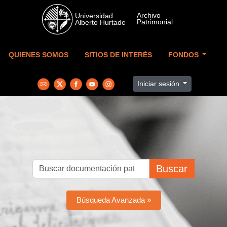
Skip to main content
QUIENES SOMOS
SITIOS DE INTERÉS
FONDOS
Iniciar sesión
Buscar
Búsqueda Avanzada »