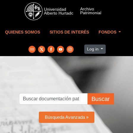
Skip to main content
QUIENES SOMOS
SITIOS DE INTERÉS
FONDOS
Log in
Buscar
Búsqueda Avanzada »