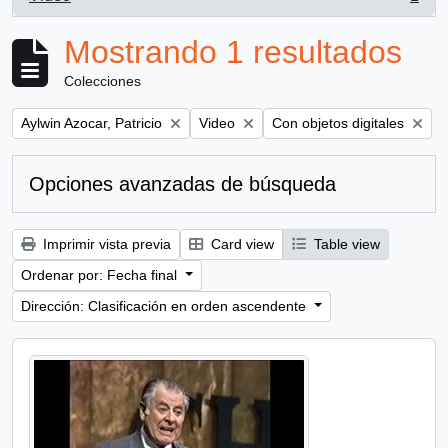
, 1 resultados
Mostrando 1 resultados
Colecciones
Remove filter:
Remove filter:
Remove filter:
Aylwin Azocar, Patricio
Video
Con objetos digitales
Opciones avanzadas de búsqueda
Imprimir vista previa
Card view
Table view
Ordenar por: Fecha final
Dirección: Clasificación en orden ascendente