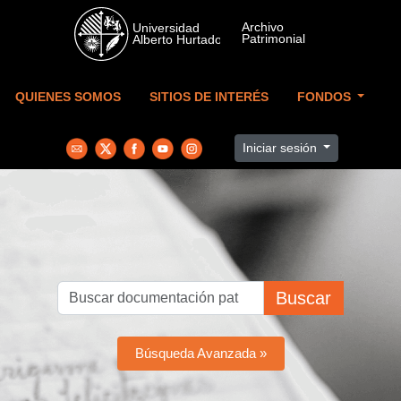
Skip to main content
QUIENES SOMOS
SITIOS DE INTERÉS
FONDOS
Iniciar sesión
Buscar
Búsqueda Avanzada »