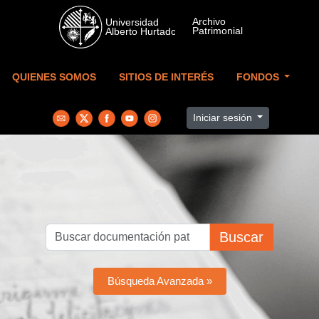
Skip to main content
QUIENES SOMOS
SITIOS DE INTERÉS
FONDOS
Iniciar sesión
Buscar
Búsqueda Avanzada »