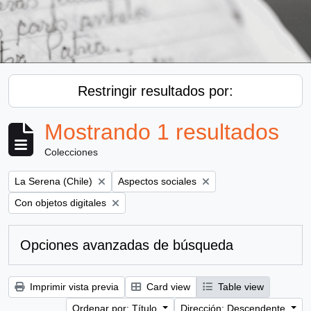
Restringir resultados por:
Mostrando 1 resultados
Colecciones
Remove filter:
Remove filter:
La Serena (Chile)
Aspectos sociales
Remove filter:
Con objetos digitales
Opciones avanzadas de búsqueda
Imprimir vista previa
Card view
Table view
Ordenar por: Título
Dirección: Descendente