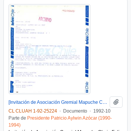
Añadi
[Invitación de Asociación Gremial Mapuche Choin Foli-Che]
CL CLUAH 1-92-25224
·
Documento
·
1992-10
Parte de
Presidente Patricio Aylwin Azócar (1990-
1994)