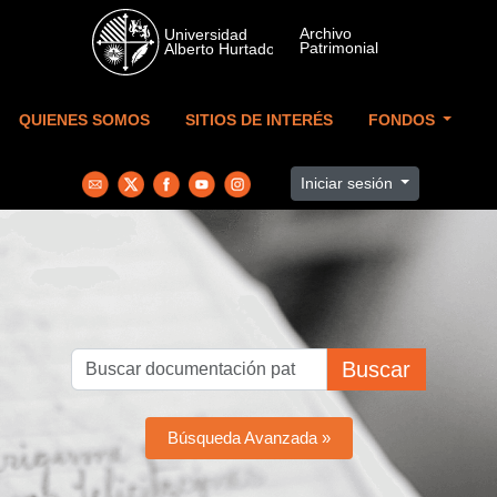
Skip to main content
QUIENES SOMOS
SITIOS DE INTERÉS
FONDOS
Iniciar sesión
Buscar
Búsqueda Avanzada »