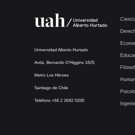
Cienci
Derec
Econo
Universidad Alberto Hurtado
Educa
Avda. Bernardo O’Higgins 1825
Filosof
Metro Los Héroes
Human
Santiago de Chile
Psicol
Teléfono +56 2 2692 0200
Ingeni