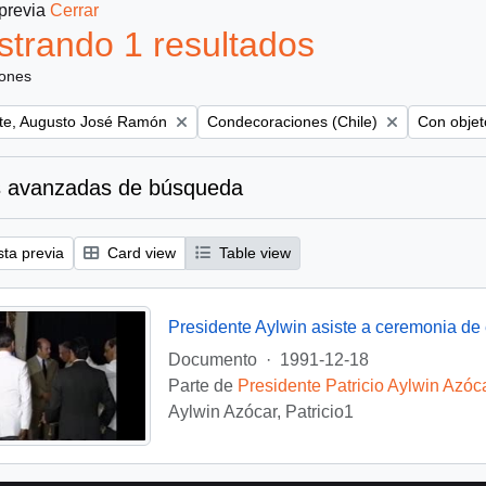
 previa
Cerrar
trando 1 resultados
iones
Remove filter:
Remove fil
te, Augusto José Ramón
Condecoraciones (Chile)
Con objeto
 avanzadas de búsqueda
sta previa
Card view
Table view
Documento
·
1991-12-18
Parte de
Presidente Patricio Aylwin Azóc
Aylwin Azócar, Patricio1