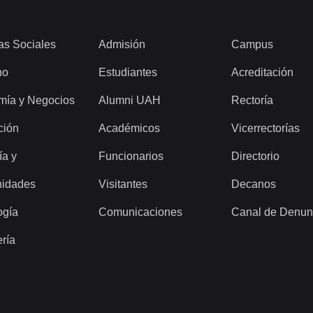
as Sociales
Admisión
Campus
ho
Estudiantes
Acreditación
mía y Negocios
Alumni UAH
Rectoría
ción
Académicos
Vicerrectorías
ía y
Funcionarios
Directorio
idades
Visitantes
Decanos
ogía
Comunicaciones
Canal de Denun
ería