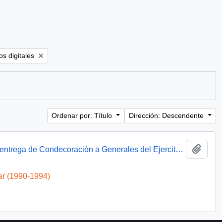
ter:
s digitales
Ordenar por: Título
Dirección: Descendente
Añadi
Presidente Aylwin asiste a ceremonia de entrega de Condecoración a Generales del Ejercito : video
ar (1990-1994)