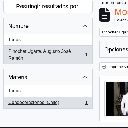
Imprimir vista
Restringir resultados por:
Mos
Colecc
Nombre
Remove filter:
Pinochet Ugar
Todos
Opciones
Pinochet Ugarte, Augusto José
1
, 1 resultados
Ramón
Imprimir vi
Materia
Todos
Condecoraciones (Chile)
1
, 1 resultados