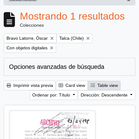
, 1 resultados
Mostrando 1 resultados
Colecciones
Remove filter:
Remove filter:
Bravo Latorre, Óscar
Talca (Chile)
Remove filter:
Con objetos digitales
Opciones avanzadas de búsqueda
Imprimir vista previa
Card view
Table view
Ordenar por: Título
Dirección: Descendente