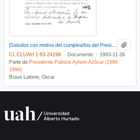
Añadi
[Saludos con motivo del cumpleaños del Presidente]
CL CLUAH 1-93-24198
·
Documento
·
1993-11-26
Parte de
Presidente Patricio Aylwin Azócar (1990-
1994)
Bravo Latorre, Óscar