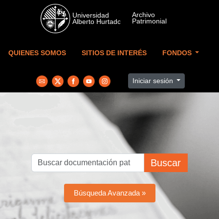
Skip to main content
QUIENES SOMOS
SITIOS DE INTERÉS
FONDOS
Iniciar sesión
Buscar
Búsqueda Avanzada »