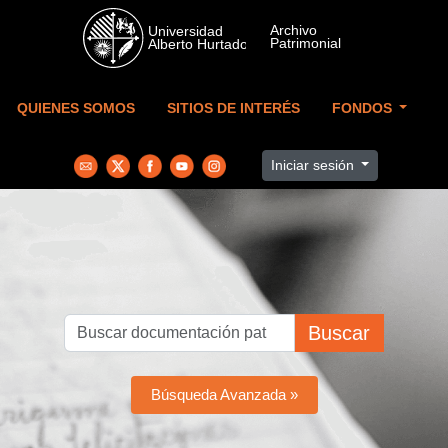
Skip to main content
QUIENES SOMOS
SITIOS DE INTERÉS
FONDOS
Iniciar sesión
Buscar
Búsqueda Avanzada »