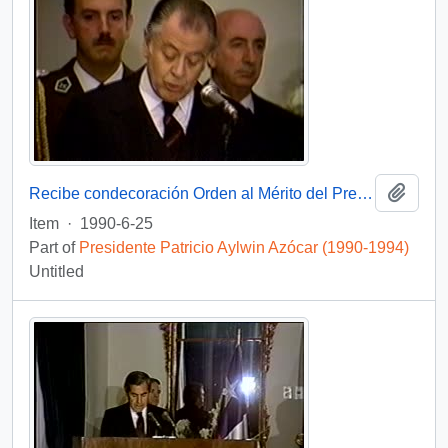
Add t
Recibe condecoración Orden al Mérito del Presidente de Colombia : video
Item
·
1990-6-25
Part of
Presidente Patricio Aylwin Azócar (1990-1994)
Untitled