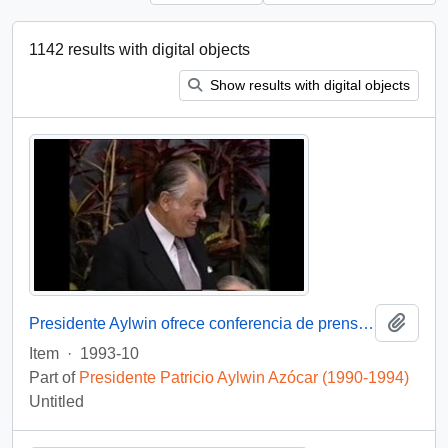
1142 results with digital objects
Show results with digital objects
Add t
Presidente Aylwin ofrece conferencia de prensa en Nueva Zelanda: video
Item
·
1993-10
Part of
Presidente Patricio Aylwin Azócar (1990-1994)
Untitled