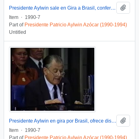
Add t
Presidente Aylwin sale en Gira a Brasil, conferencia de prensa : video
Item
·
1990-7
Part of
Presidente Patricio Aylwin Azócar (1990-1994)
Untitled
Add t
Presidente Aylwin en gira por Brasil, ofrece discurso : video
Item
·
1990-7
Part of
Presidente Patricio Aylwin Azócar (1990-1994)