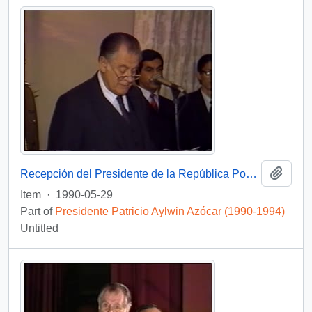
Add t
Recepción del Presidente de la República Popular China : video
Item
·
1990-05-29
Part of
Presidente Patricio Aylwin Azócar (1990-1994)
Untitled