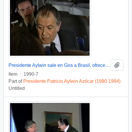
Add t
Presidente Aylwin sale en Gira a Brasil, ofrece entrevista : video
Item
·
1990-7
Part of
Presidente Patricio Aylwin Azócar (1990-1994)
Untitled