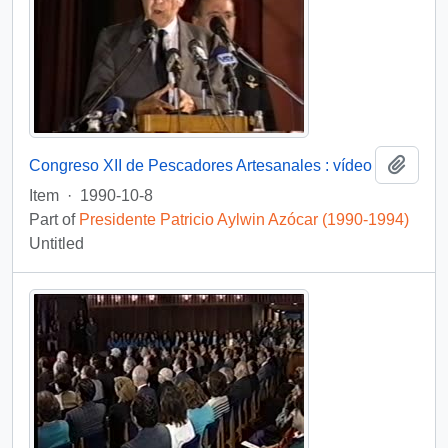
Add t
Congreso XII de Pescadores Artesanales : vídeo
Item
·
1990-10-8
Part of
Presidente Patricio Aylwin Azócar (1990-1994)
Untitled