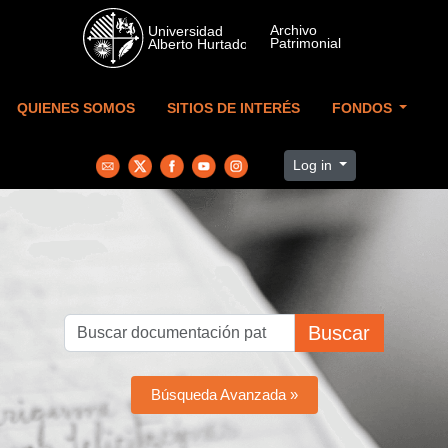
Skip to main content
QUIENES SOMOS
SITIOS DE INTERÉS
FONDOS
Log in
Buscar
Búsqueda Avanzada »