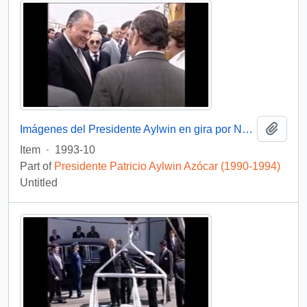
Add t
Imágenes del Presidente Aylwin en gira por Nueva Zelanda: video
Item
·
1993-10
Part of
Presidente Patricio Aylwin Azócar (1990-1994)
Untitled