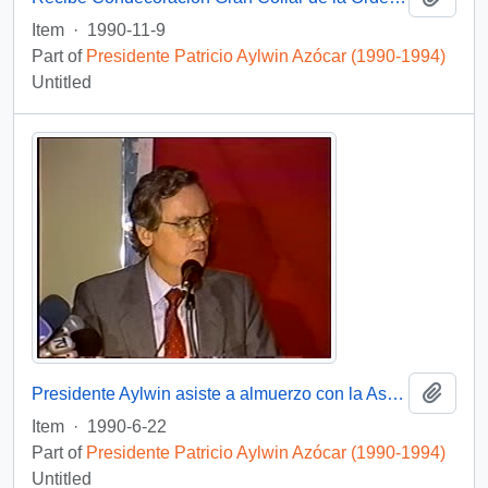
Item
·
1990-11-9
Part of
Presidente Patricio Aylwin Azócar (1990-1994)
Untitled
Add t
Presidente Aylwin asiste a almuerzo con la Asociación de Exportadores : video
Item
·
1990-6-22
Part of
Presidente Patricio Aylwin Azócar (1990-1994)
Untitled