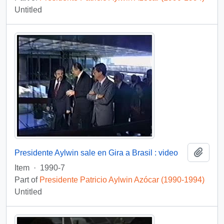
Untitled
Add t
Presidente Aylwin sale en Gira a Brasil : video
Item
·
1990-7
Part of
Presidente Patricio Aylwin Azócar (1990-1994)
Untitled