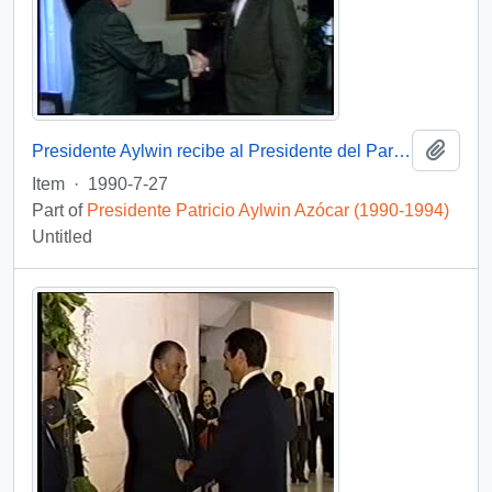
Add t
Presidente Aylwin recibe al Presidente del Parlamento Europeo en visita oficial a Chile: video
Item
·
1990-7-27
Part of
Presidente Patricio Aylwin Azócar (1990-1994)
Untitled