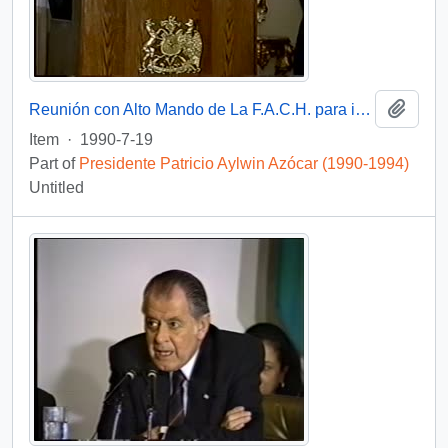
Add t
Reunión con Alto Mando de La F.A.C.H. para imponer Condecoración Presidente de la República : video
Item
·
1990-7-19
Part of
Presidente Patricio Aylwin Azócar (1990-1994)
Untitled