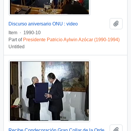
Add t
Discurso aniversario ONU : video
Item
·
1990-10
Part of
Presidente Patricio Aylwin Azócar (1990-1994)
Untitled
Add t
Recibe Condecoración Gran Collar de la Orden de Malta : vídeo