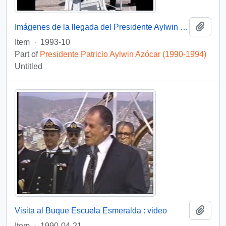
Add t
Imágenes de la llegada del Presidente Aylwin al Buque Escuela Esmeralda en Auckland, Nueva Zelanda: video
Item
·
1993-10
Part of
Presidente Patricio Aylwin Azócar (1990-1994)
Untitled
Add t
Visita al Buque Escuela Esmeralda : video
Item
·
1990-04-21