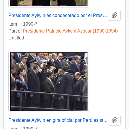
Add t
Presidente Aylwin es condecorado por el Presidente Collor de Mello en Brasil: video
Item
·
1990-7
Part of
Presidente Patricio Aylwin Azócar (1990-1994)
Untitled
Add t
Presidente Aylwin en gira oficial por Perú asiste a ceremonia militar con motivo del cambio de mando presidencial: video
Item
·
1990-7