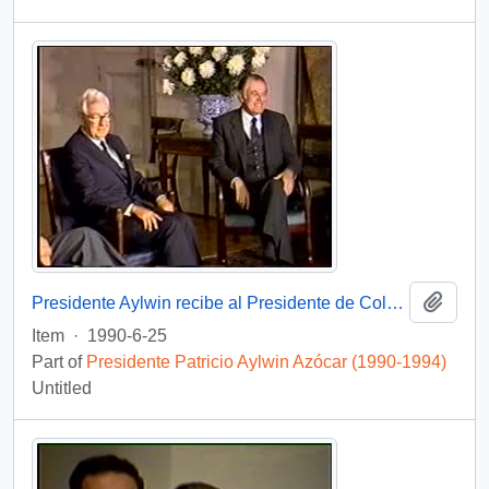
Add t
Presidente Aylwin recibe al Presidente de Colombia Virgilio Barco Vargas en la Moneda: video
Item
·
1990-6-25
Part of
Presidente Patricio Aylwin Azócar (1990-1994)
Untitled