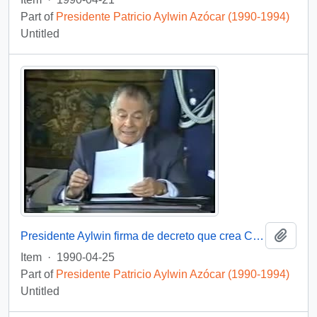
Part of
Presidente Patricio Aylwin Azócar (1990-1994)
Untitled
Add t
Presidente Aylwin firma de decreto que crea Comisión Nacional de Verdad y Reconciliación: video
Item
·
1990-04-25
Part of
Presidente Patricio Aylwin Azócar (1990-1994)
Untitled