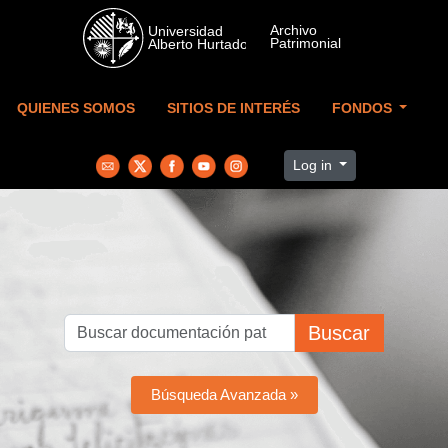
Skip to main content
QUIENES SOMOS
SITIOS DE INTERÉS
FONDOS
Log in
Buscar
Búsqueda Avanzada »