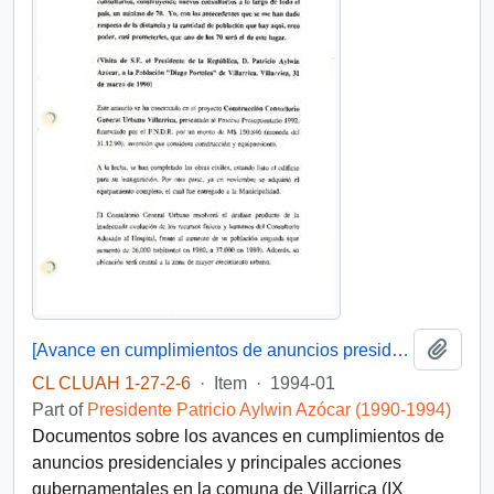
Add t
[Avance en cumplimientos de anuncios presidenciales y principales acciones gubernamentales en la comuna de Villarrica (IX Región]
CL CLUAH 1-27-2-6
·
Item
·
1994-01
Part of
Presidente Patricio Aylwin Azócar (1990-1994)
Documentos sobre los avances en cumplimientos de
anuncios presidenciales y principales acciones
gubernamentales en la comuna de Villarrica (IX