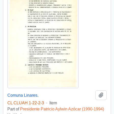
Add t
Comuna Linares.
CL CLUAH 1-22-2-3
·
Item
Part of
Presidente Patricio Aylwin Azócar (1990-1994)