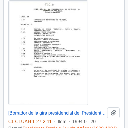
Add t
[Borrador de la gira presidencial del Presidente Patricio Aylwin al Extremo Sur de Chile]
CL CLUAH 1-27-2-11
·
Item
·
1994-01-20