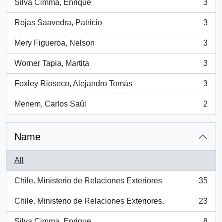
Silva Cimma, Enrique
3
, 3 results
Rojas Saavedra, Patricio
3
, 3 results
Mery Figueroa, Nelson
3
, 3 results
Worner Tapia, Martita
3
, 3 results
Foxley Rioseco, Alejandro Tomás
3
, 3 results
Menem, Carlos Saúl
2
, 2 results
Name
All
Chile. Ministerio de Relaciones Exteriores
35
, 35 results
Chile. Ministerio de Relaciones Exteriores.
23
, 23 results
Silva Cimma, Enrique
8