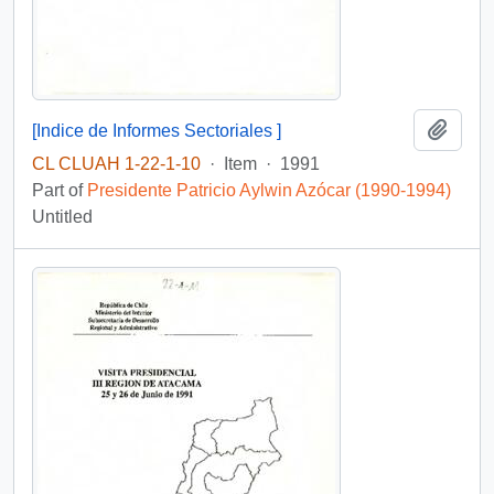
Add t
[Indice de Informes Sectoriales ]
CL CLUAH 1-22-1-10
·
Item
·
1991
Part of
Presidente Patricio Aylwin Azócar (1990-1994)
Untitled