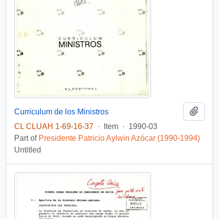
Add t
Curriculum de los Ministros
CL CLUAH 1-69-16-37
·
Item
·
1990-03
Part of
Presidente Patricio Aylwin Azócar (1990-1994)
Untitled