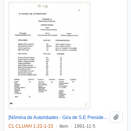
Add t
[Nómina de Autoridades - Gira de S.E Presidente de la República Don Patricio Aylwin Azocar a la VII Región del Maule].
CL CLUAH 1-22-1-15
·
Item
·
1991-11-5