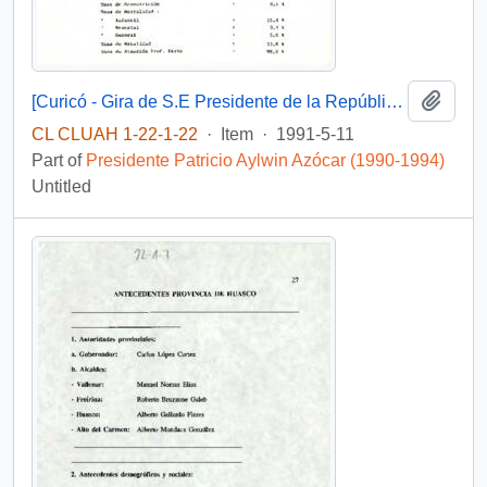
Add t
[Curicó - Gira de S.E Presidente de la República Don Patricio Aylwin Azocar a la VII Región del Maule]
CL CLUAH 1-22-1-22
·
Item
·
1991-5-11
Part of
Presidente Patricio Aylwin Azócar (1990-1994)
Untitled