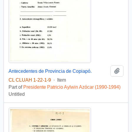
Add t
Antecedentes de Provincia de Copiapó.
CL CLUAH 1-22-1-9
·
Item
Part of
Presidente Patricio Aylwin Azócar (1990-1994)
Untitled