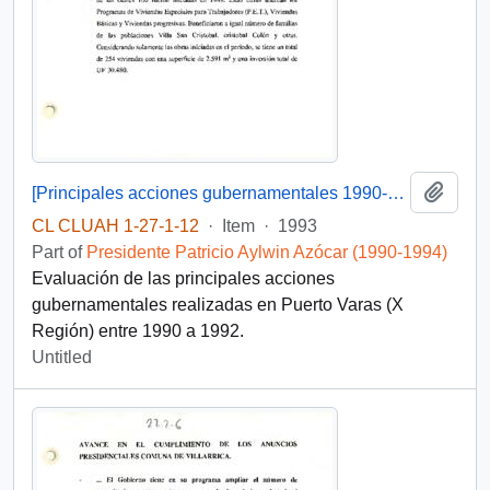
Add t
[Principales acciones gubernamentales 1990-1992 de la comuna de Puerto Varas]
CL CLUAH 1-27-1-12
·
Item
·
1993
Part of
Presidente Patricio Aylwin Azócar (1990-1994)
Evaluación de las principales acciones
gubernamentales realizadas en Puerto Varas (X
Región) entre 1990 a 1992.
Untitled