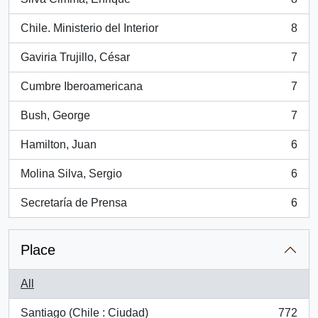
, 8 results
Chile. Ministerio del Interior
8
, 8 results
Gaviria Trujillo, César
7
, 7 results
Cumbre Iberoamericana
7
, 7 results
Bush, George
7
, 7 results
Hamilton, Juan
6
, 6 results
Molina Silva, Sergio
6
, 6 results
Secretaría de Prensa
6
, 6 results
Place
All
Santiago (Chile : Ciudad)
772