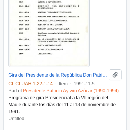
Add t
Gira del Presidente de la República Don Patricio Aylwin Azocar a la VII Región del Maule (11-13 de Noviembre de 1991).
CL CLUAH 1-22-1-14
·
Item
·
1991-11-5
Part of
Presidente Patricio Aylwin Azócar (1990-1994)
Programa de gira Presidencial a la VII región del
Maule durante los días del 11 al 13 de noviembre de
1991.
Untitled