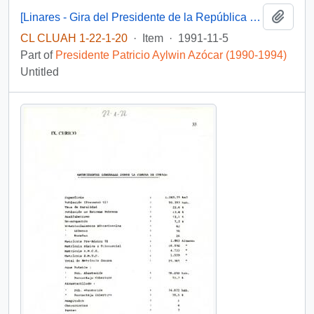
Add t
[Linares - Gira del Presidente de la República Don Patricio Aylwin Azocar a la VII Región del Maule].
CL CLUAH 1-22-1-20
·
Item
·
1991-11-5
Part of
Presidente Patricio Aylwin Azócar (1990-1994)
Untitled