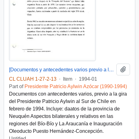
Add t
[Documentos y antecedentes varios previo a la gira del Presidente Aylwin al Sur de Chile]
CL CLUAH 1-27-2-13
·
Item
·
1994-01
Part of
Presidente Patricio Aylwin Azócar (1990-1994)
Documentos con antecedentes varios, previo a la gira
del Presidente Patricio Aylwin al Sur de Chile en
febrero de 1994. Incluye: daatos de la provincia de
Neuquén Aspectos bilaterales y relativos en las
regiones del Bío-Bío y La Araucanía e Inauguración
Oleoducto Puesto Hernández-Concepción.
Untitled