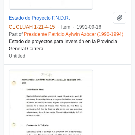
Add t
Estado de Proyecto F.N.D.R.
CL CLUAH 1-21-4-15
·
Item
·
1991-09-16
Part of
Presidente Patricio Aylwin Azócar (1990-1994)
Estado de proyectos para inversión en la Provincia
General Carrera.
Untitled