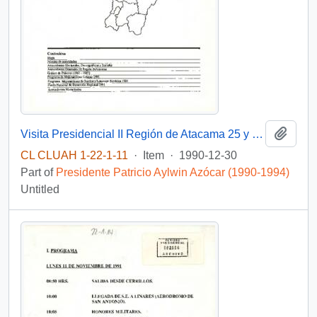
Add t
Visita Presidencial II Región de Atacama 25 y 26 de junio de 1991.
CL CLUAH 1-22-1-11
·
Item
·
1990-12-30
Part of
Presidente Patricio Aylwin Azócar (1990-1994)
Untitled