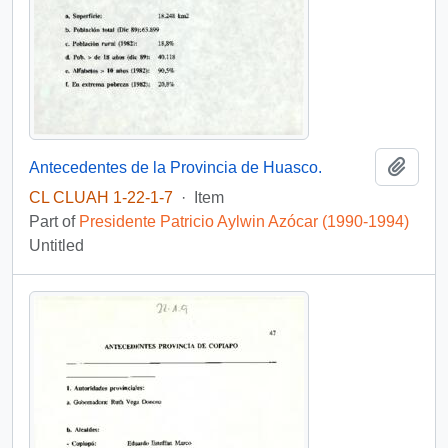
Add t
Antecedentes de la Provincia de Huasco.
CL CLUAH 1-22-1-7
·
Item
Part of
Presidente Patricio Aylwin Azócar (1990-1994)
Untitled