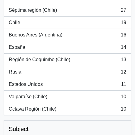
, 772 results
Séptima región (Chile)
27
, 27 results
Chile
19
, 19 results
Buenos Aires (Argentina)
16
, 16 results
España
14
, 14 results
Región de Coquimbo (Chile)
13
, 13 results
Rusia
12
, 12 results
Estados Unidos
11
, 11 results
Valparaíso (Chile)
10
, 10 results
Octava Región (Chile)
10
, 10 results
Subject