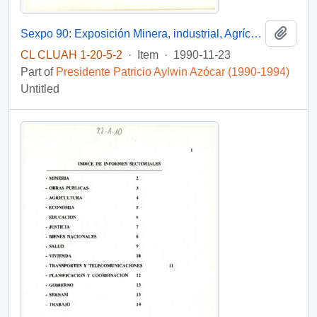
Add t
Sexpo 90: Exposición Minera, industrial, Agrícola y Artesanal Cultural de la VI Región.
CL CLUAH 1-20-5-2
·
Item
·
1990-11-23
Part of
Presidente Patricio Aylwin Azócar (1990-1994)
Untitled