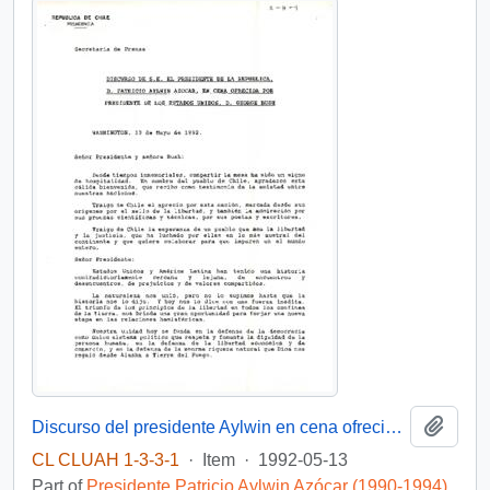
Add t
Discurso del presidente Aylwin en cena ofrecida por el presidente de Estados Unidos, D. George Bush
CL CLUAH 1-3-3-1
·
Item
·
1992-05-13
Part of
Presidente Patricio Aylwin Azócar (1990-1994)