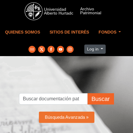
Skip to main content
QUIENES SOMOS
SITIOS DE INTERÉS
FONDOS
Log in
Buscar
Búsqueda Avanzada »