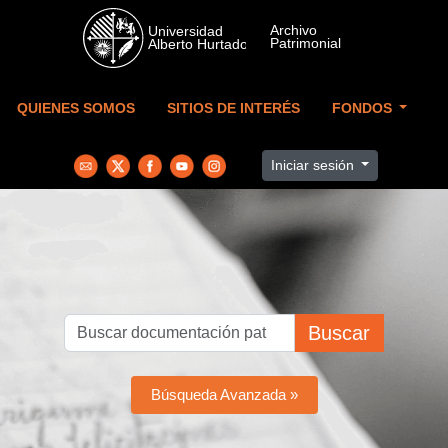
Skip to main content
QUIENES SOMOS
SITIOS DE INTERÉS
FONDOS
Iniciar sesión
Buscar
Búsqueda Avanzada »