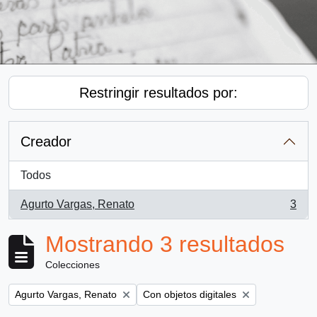
Restringir resultados por:
Creador
Todos
Agurto Vargas, Renato
3
, 3 resultados
Mostrando 3 resultados
Colecciones
Remove filter:
Remove filter:
Agurto Vargas, Renato
Con objetos digitales