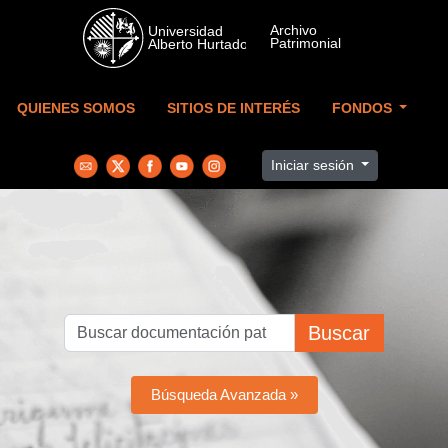
Skip to main content
QUIENES SOMOS
SITIOS DE INTERÉS
FONDOS
Iniciar sesión
Buscar
Búsqueda Avanzada »