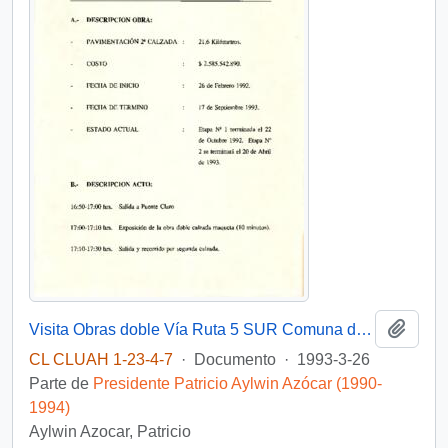
Añadi
Visita Obras doble Vía Ruta 5 SUR Comuna de Río Claro, VII Región Marzo 26, 1993. 17:00 hrs. - 17:30 hrs.
CL CLUAH 1-23-4-7
·
Documento
·
1993-3-26
Parte de
Presidente Patricio Aylwin Azócar (1990-
1994)
Aylwin Azocar, Patricio