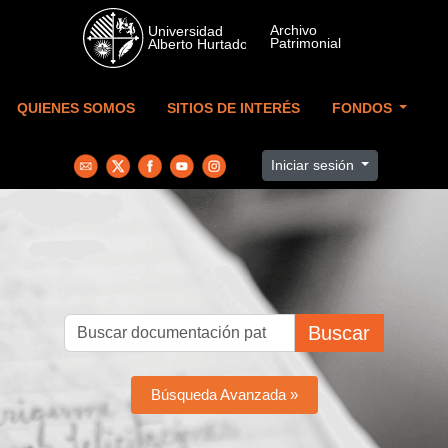
Skip to main content
QUIENES SOMOS
SITIOS DE INTERÉS
FONDOS
Iniciar sesión
Buscar
Búsqueda Avanzada »