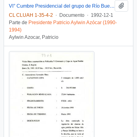
Añadi
VI° Cumbre Presidencial del grupo de Río Buenos Aires, 1 y 2 de diciembre de 1992.
CL CLUAH 1-35-4-2
·
Documento
·
1992-12-1
Parte de
Presidente Patricio Aylwin Azócar (1990-
1994)
Aylwin Azocar, Patricio