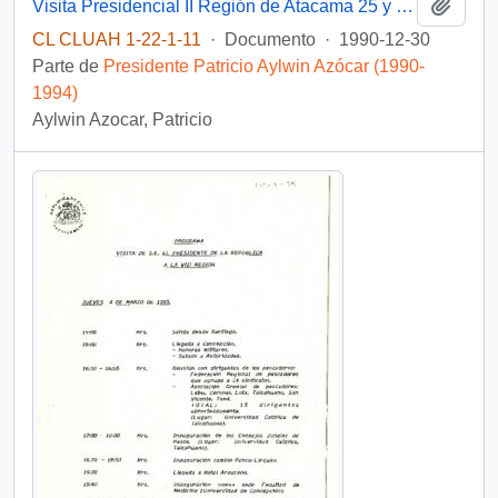
Añadi
Visita Presidencial II Región de Atacama 25 y 26 de junio de 1991.
CL CLUAH 1-22-1-11
·
Documento
·
1990-12-30
Parte de
Presidente Patricio Aylwin Azócar (1990-
1994)
Aylwin Azocar, Patricio