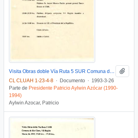
Añadi
Visita Obras doble Vía Ruta 5 SUR Comuna de Río Claro, VII Región Marzo 26, 1993. 17:00 hrs. - 17:30 hrs.
CL CLUAH 1-23-4-8
·
Documento
·
1993-3-26
Parte de
Presidente Patricio Aylwin Azócar (1990-
1994)
Aylwin Azocar, Patricio