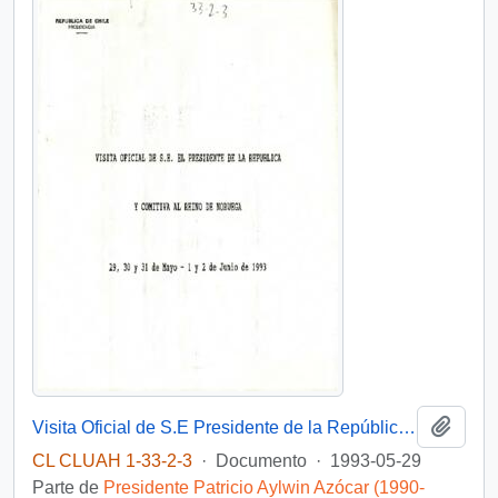
Añadi
Visita Oficial de S.E Presidente de la República y comitiva al Reino de Noruega
CL CLUAH 1-33-2-3
·
Documento
·
1993-05-29
Parte de
Presidente Patricio Aylwin Azócar (1990-