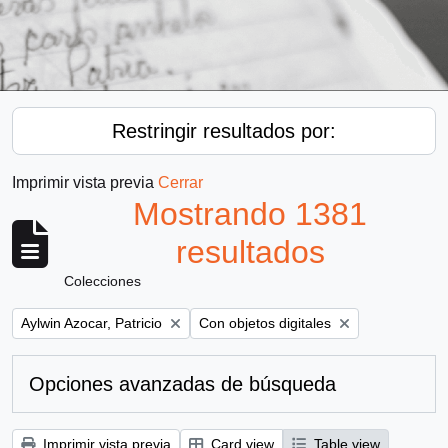
Restringir resultados por:
Imprimir vista previa
Cerrar
Mostrando 1381
resultados
Colecciones
Remove filter:
Remove filter:
Aylwin Azocar, Patricio
Con objetos digitales
Opciones avanzadas de búsqueda
Imprimir vista previa
Card view
Table view