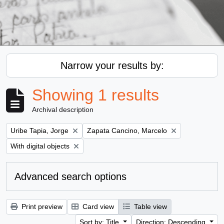
Narrow your results by:
Showing 1 results
Archival description
Remove filter:
Remove filter:
Uribe Tapia, Jorge
Zapata Cancino, Marcelo
Remove filter:
With digital objects
Advanced search options
Print preview
Card view
Table view
Sort by: Title
Direction: Descending