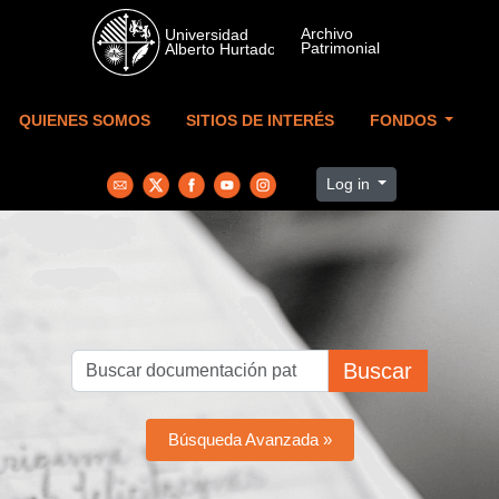
Skip to main content
QUIENES SOMOS
SITIOS DE INTERÉS
FONDOS
Log in
Buscar
Búsqueda Avanzada »