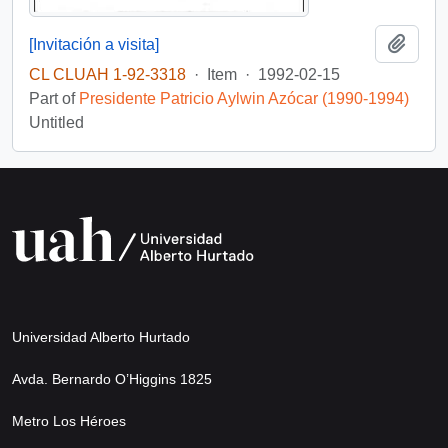
Add t
[Invitación a visita]
CL CLUAH 1-92-3318
·
Item
·
1992-02-15
Part of
Presidente Patricio Aylwin Azócar (1990-1994)
Untitled
Universidad Alberto Hurtado
Avda. Bernardo O’Higgins 1825
Metro Los Héroes