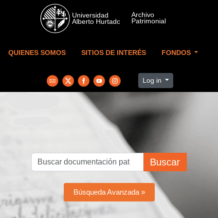
Skip to main content
QUIENES SOMOS
SITIOS DE INTERÉS
FONDOS
Log in
Buscar
Búsqueda Avanzada »