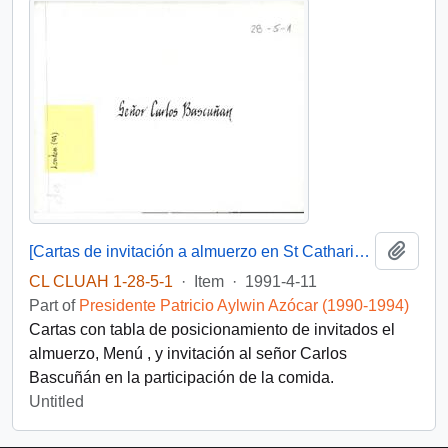
Add t
[Cartas de invitación a almuerzo en St Catharine's College, Cambridge].
CL CLUAH 1-28-5-1
·
Item
·
1991-4-11
Part of
Presidente Patricio Aylwin Azócar (1990-1994)
Cartas con tabla de posicionamiento de invitados el
almuerzo, Menú , y invitación al señor Carlos
Bascuñán en la participación de la comida.
Untitled