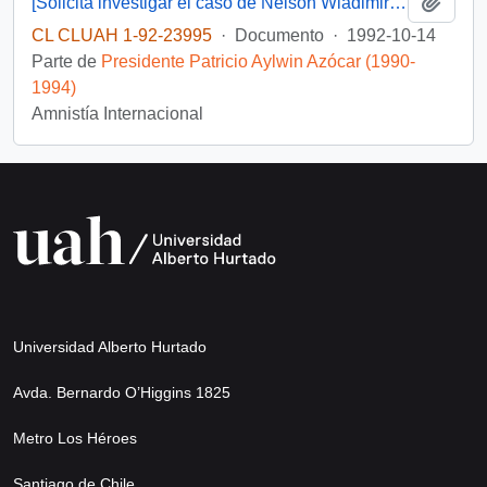
Añadi
[Solicita investigar el caso de Nelson Wladimiro Curiñir]
CL CLUAH 1-92-23995
·
Documento
·
1992-10-14
Parte de
Presidente Patricio Aylwin Azócar (1990-
1994)
Amnistía Internacional
Universidad Alberto Hurtado
Avda. Bernardo O’Higgins 1825
Metro Los Héroes
Santiago de Chile