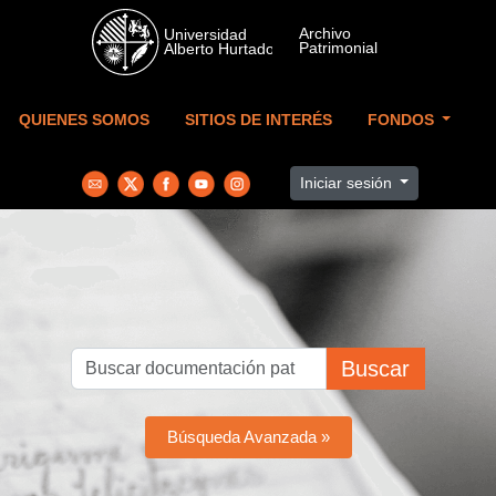
Skip to main content
QUIENES SOMOS
SITIOS DE INTERÉS
FONDOS
Iniciar sesión
Buscar
Búsqueda Avanzada »