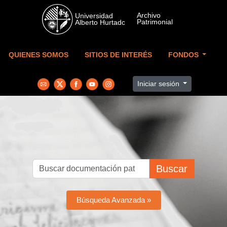
Skip to main content
QUIENES SOMOS
SITIOS DE INTERÉS
FONDOS
Iniciar sesión
Buscar
Búsqueda Avanzada »