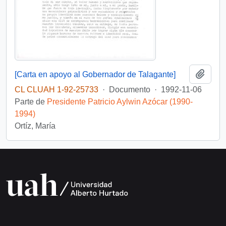
Añadi
[Carta en apoyo al Gobernador de Talagante]
CL CLUAH 1-92-25733
·
Documento
·
1992-11-06
Parte de
Presidente Patricio Aylwin Azócar (1990-
1994)
Ortíz, María