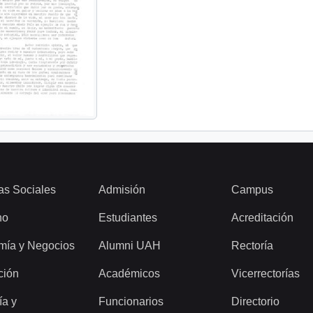
as Sociales
Admisión
Campus
ho
Estudiantes
Acreditación
mía y Negocios
Alumni UAH
Rectoría
ción
Académicos
Vicerrectorías
ía y
Funcionarios
Directorio