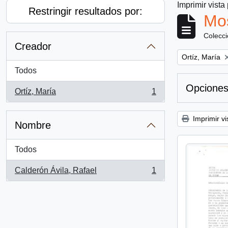
Imprimir vista
Restringir resultados por:
Mos
Colecc
Creador
Remove filter:
Ortíz, María
Todos
Opciones
Ortíz, María
1
, 1 resultados
Imprimir vi
Nombre
Todos
Calderón Ávila, Rafael
1
, 1 resultados