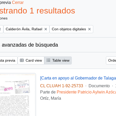
 previa
Cerrar
trando 1 resultados
iones
Remove filter:
Remove filter:
Calderón Ávila, Rafael
Con objetos digitales
 avanzadas de búsqueda
sta previa
Card view
Table view
Orde
[Carta en apoyo al Gobernador de Talaga
CL CLUAH 1-92-25733
·
Documento
·
Parte de
Presidente Patricio Aylwin Azóc
Ortíz, María