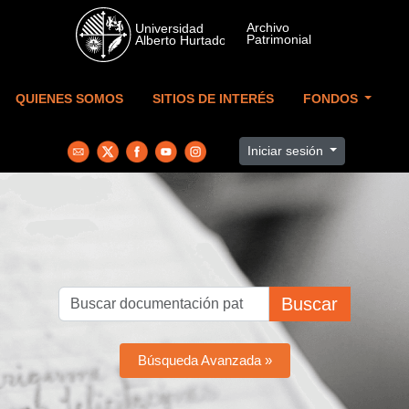
Skip to main content
QUIENES SOMOS
SITIOS DE INTERÉS
FONDOS
Iniciar sesión
Buscar
Búsqueda Avanzada »