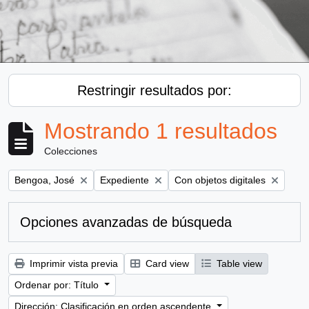
Restringir resultados por:
Mostrando 1 resultados
Colecciones
Remove filter:
Remove filter:
Remove filter:
Bengoa, José
Expediente
Con objetos digitales
Opciones avanzadas de búsqueda
Imprimir vista previa
Card view
Table view
Ordenar por: Título
Dirección: Clasificación en orden ascendente