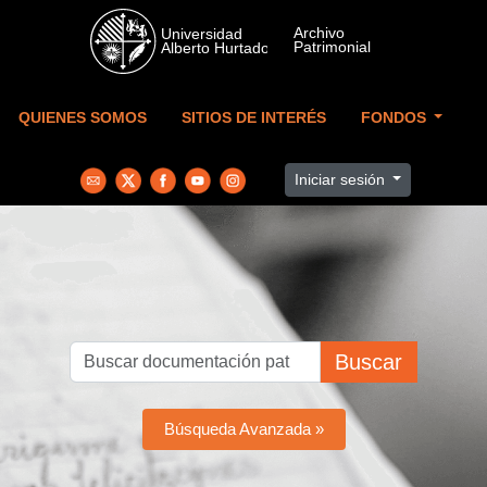
Skip to main content
QUIENES SOMOS
SITIOS DE INTERÉS
FONDOS
Iniciar sesión
Buscar
Búsqueda Avanzada »