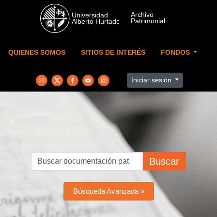
Skip to main content
QUIENES SOMOS
SITIOS DE INTERÉS
FONDOS
Iniciar sesión
Buscar
Búsqueda Avanzada »