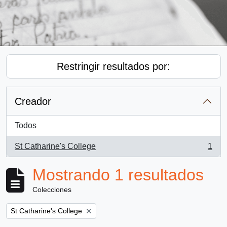
Restringir resultados por:
Creador
Todos
St Catharine's College
1
, 1 resultados
Mostrando 1 resultados
Colecciones
Remove filter:
St Catharine's College