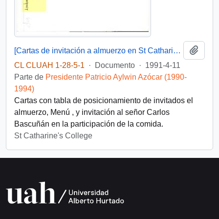
Añadi
[Cartas de invitación a almuerzo en St Catharine's College, Cambridge].
CL CLUAH 1-28-5-1
·
Documento
·
1991-4-11
Parte de
Presidente Patricio Aylwin Azócar (1990-
1994)
Cartas con tabla de posicionamiento de invitados el
almuerzo, Menú , y invitación al señor Carlos
Bascuñán en la participación de la comida.
St Catharine's College