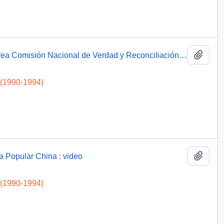
Add t
Presidente Aylwin firma de decreto que crea Comisión Nacional de Verdad y Reconciliación: video
 (1990-1994)
Add t
a Popular China : video
 (1990-1994)