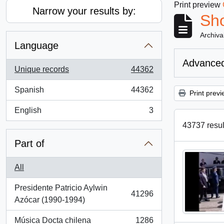
Print preview
Narrow your results by:
Sho
Archiva
Language
Advanced
Unique records
44362
, 44362 results
Spanish
44362
Print previ
, 44362 results
English
3
, 3 results
43737 result
Part of
All
Presidente Patricio Aylwin
41296
, 41296 results
Azócar (1990-1994)
Música Docta chilena
1286