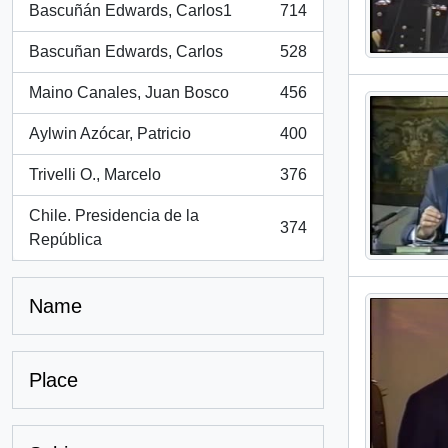
Bascuñán Edwards, Carlos1
714
, 714 results
Bascuñan Edwards, Carlos
528
, 528 results
Maino Canales, Juan Bosco
456
, 456 results
Aylwin Azócar, Patricio
400
, 400 results
Trivelli O., Marcelo
376
, 376 results
Chile. Presidencia de la
374
, 374 results
República
Name
Place