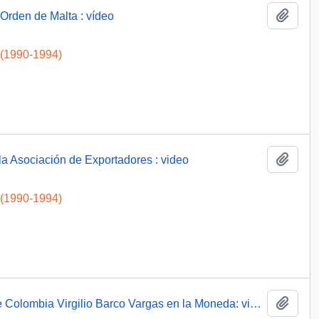
Add t
Orden de Malta : vídeo
 (1990-1994)
Add t
la Asociación de Exportadores : video
 (1990-1994)
Add t
Presidente Aylwin recibe al Presidente de Colombia Virgilio Barco Vargas en la Moneda: video