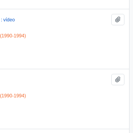
Add t
: vídeo
 (1990-1994)
Add t
 (1990-1994)