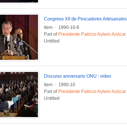
Congreso XII de Pescadores Artesanales 
Item
·
1990-10-8
Part of
Presidente Patricio Aylwin Azócar
Untitled
Discurso aniversario ONU : video
Item
·
1990-10
Part of
Presidente Patricio Aylwin Azócar
Untitled