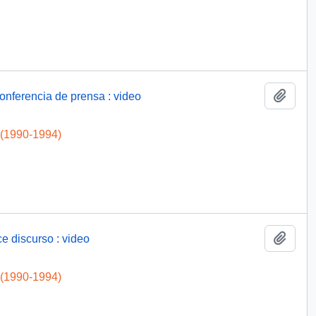
Add t
conferencia de prensa : video
 (1990-1994)
Add t
ce discurso : video
 (1990-1994)