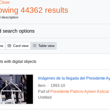
Close
wing 44362 results
l description
 search options
ew
Card view
Table view
s with digital objects
Item
·
1993-10
Part of
Presidente Patricio Aylwin Azócar
Untitled