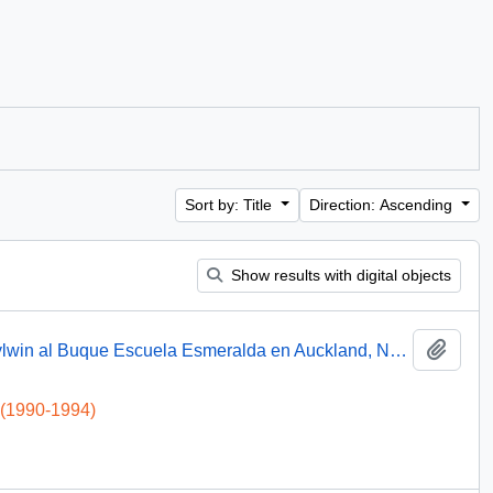
Sort by: Title
Direction: Ascending
Show results with digital objects
Add t
Imágenes de la llegada del Presidente Aylwin al Buque Escuela Esmeralda en Auckland, Nueva Zelanda: video
 (1990-1994)