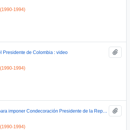
 (1990-1994)
Add t
l Presidente de Colombia : video
 (1990-1994)
Add t
Reunión con Alto Mando de La F.A.C.H. para imponer Condecoración Presidente de la República : video
 (1990-1994)