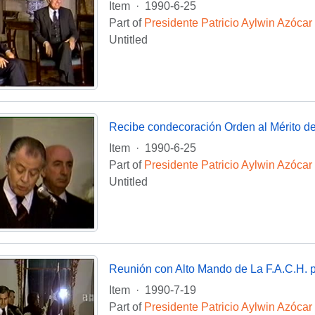
Item
·
1990-6-25
Part of
Presidente Patricio Aylwin Azócar
Untitled
Recibe condecoración Orden al Mérito de
Item
·
1990-6-25
Part of
Presidente Patricio Aylwin Azócar
Untitled
Item
·
1990-7-19
Part of
Presidente Patricio Aylwin Azócar