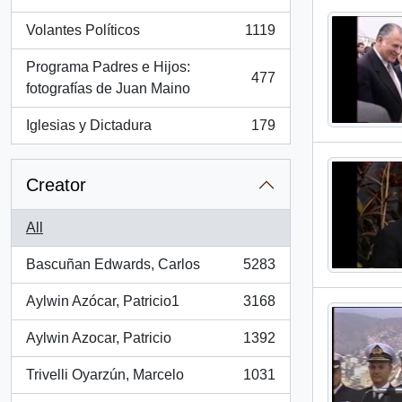
, 1286 results
Volantes Políticos
1119
, 1119 results
Programa Padres e Hijos:
477
, 477 results
fotografías de Juan Maino
Iglesias y Dictadura
179
, 179 results
Creator
All
Bascuñan Edwards, Carlos
5283
, 5283 results
Aylwin Azócar, Patricio1
3168
, 3168 results
Aylwin Azocar, Patricio
1392
, 1392 results
Trivelli Oyarzún, Marcelo
1031
, 1031 results