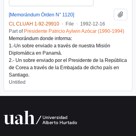
Add t
[Memorándum Órden N° 1120]
CL CLUAH 1-92-29910
·
File
·
1992-12-16
Part of
Presidente Patricio Aylwin Azócar (1990-1994)
Memorándum donde informa:
1.-Un sobre enviado a través de nuestra Misión
Diplomática en Panamá.
2.- Un sobre enviado por el Presidente de la República
de Corea a través de la Embajada de dicho país en
Santiago.
Untitled