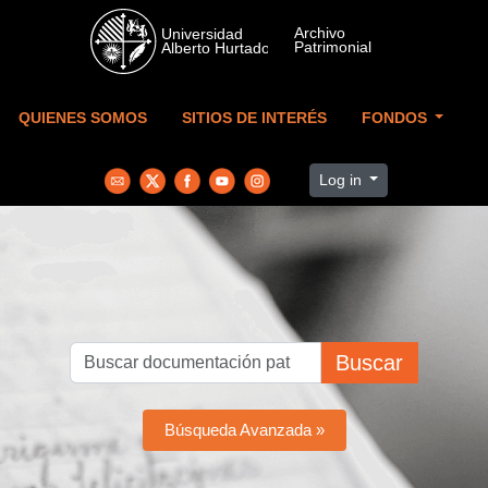
Skip to main content
QUIENES SOMOS
SITIOS DE INTERÉS
FONDOS
Log in
Buscar
Búsqueda Avanzada »