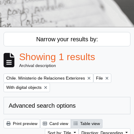
Narrow your results by:
Showing 1 results
Archival description
Remove filter:
Remove filter:
Chile. Ministerio de Relaciones Exteriores
File
Remove filter:
With digital objects
Advanced search options
Print preview
Card view
Table view
Sort by: Title
Direction: Descending