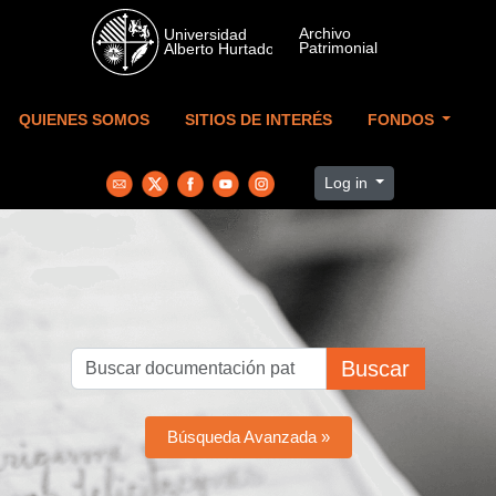
Skip to main content
QUIENES SOMOS
SITIOS DE INTERÉS
FONDOS
Log in
Buscar
Búsqueda Avanzada »