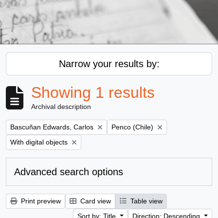
Narrow your results by:
Showing 1 results
Archival description
Remove filter:
Remove filter:
Bascuñan Edwards, Carlos
Penco (Chile)
Remove filter:
With digital objects
Advanced search options
Print preview
Card view
Table view
Sort by: Title
Direction: Descending