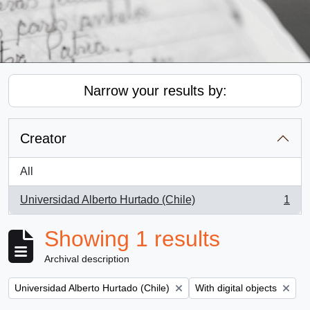
Narrow your results by:
Creator
All
Universidad Alberto Hurtado (Chile)
1
, 1 results
Showing 1 results
Archival description
Remove filter:
Remove filter:
Universidad Alberto Hurtado (Chile)
With digital objects