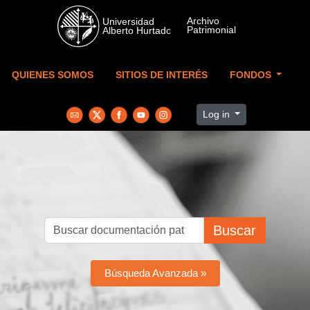
Skip to main content
QUIENES SOMOS
SITIOS DE INTERÉS
FONDOS
Log in
Buscar
Búsqueda Avanzada »