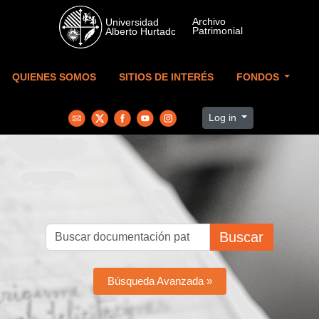
Skip to main content
QUIENES SOMOS
SITIOS DE INTERÉS
FONDOS
Log in
Buscar
Búsqueda Avanzada »