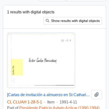
1 results with digital objects
Show results with digital objects
Add t
[Cartas de invitación a almuerzo en St Catharine's College, Cambridge].
CL CLUAH 1-28-5-1
·
Item
·
1991-4-11
Part of
Presidente Patricio Aylwin Azócar (1990-1994)