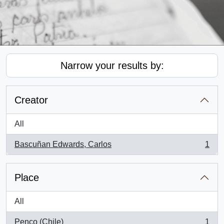
Narrow your results by:
Creator
All
Bascuñan Edwards, Carlos
1
, 1 results
Place
All
Penco (Chile)
1