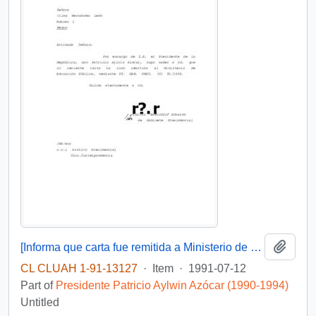
Add t
[Informa que carta fue remitida a Ministerio de Educación Pública, mediante Of. GAB. PRES. (0) 91/2438]
CL CLUAH 1-91-13127
·
Item
·
1991-07-12
Part of
Presidente Patricio Aylwin Azócar (1990-1994)
Untitled