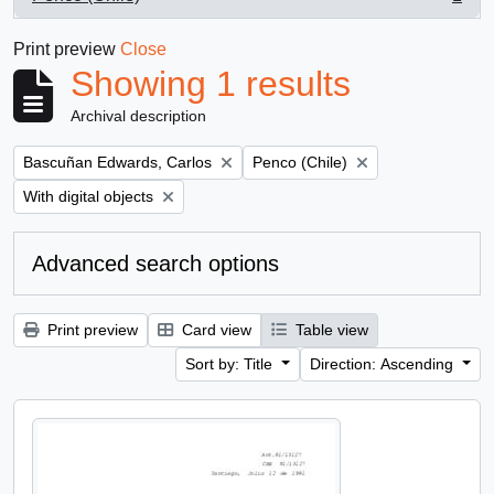
, 1 results
Print preview
Close
Showing 1 results
Archival description
Remove filter:
Remove filter:
Bascuñan Edwards, Carlos
Penco (Chile)
Remove filter:
With digital objects
Advanced search options
Print preview
Card view
Table view
Sort by: Title
Direction: Ascending