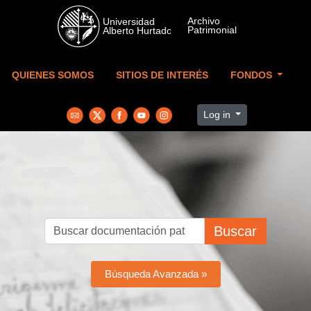
Skip to main content
QUIENES SOMOS
SITIOS DE INTERÉS
FONDOS
Log in
Buscar
Búsqueda Avanzada »