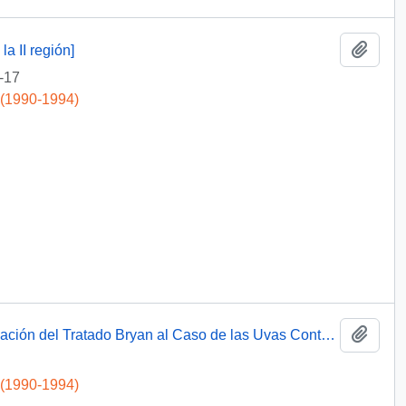
Add t
a II región]
-17
 (1990-1994)
Add t
[Consideraciones Jurídicas sobre la Aplicación del Tratado Bryan al Caso de las Uvas Contaminadas]
 (1990-1994)