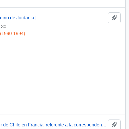
Add t
eino de Jordania].
-30
 (1990-1994)
Add t
[Carta del Presidente Aylwin al Embajador de Chile en Francia, referente a la correspondencia enviada por el Presidente Mitterrand].