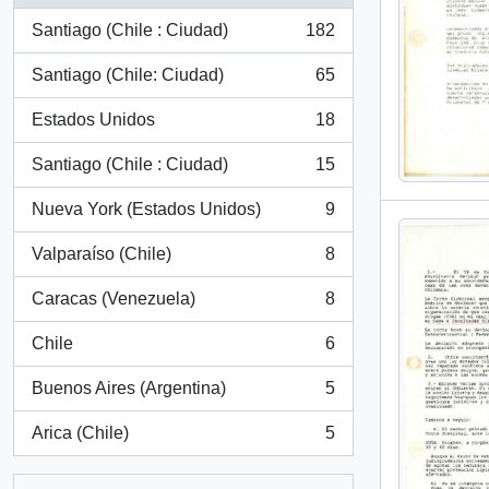
Santiago (Chile : Ciudad)
182
, 182 results
Santiago (Chile: Ciudad)
65
, 65 results
Estados Unidos
18
, 18 results
Santiago (Chile : Ciudad)
15
, 15 results
Nueva York (Estados Unidos)
9
, 9 results
Valparaíso (Chile)
8
, 8 results
Caracas (Venezuela)
8
, 8 results
Chile
6
, 6 results
Buenos Aires (Argentina)
5
, 5 results
Arica (Chile)
5
, 5 results