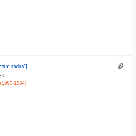
Add t
ntaminadas"]
30
 (1990-1994)