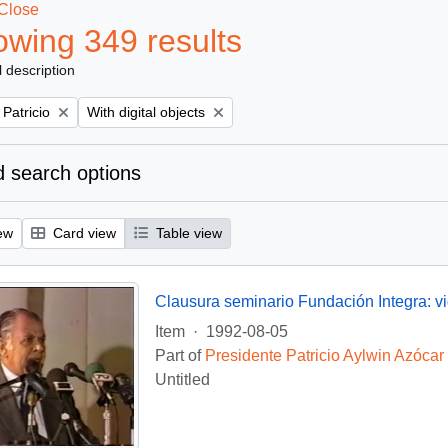
Close
wing 349 results
l description
Remove filter:
 Patricio
With digital objects
 search options
ew
Card view
Table view
Clausura seminario Fundación Integra: v
Item
·
1992-08-05
Part of
Presidente Patricio Aylwin Azócar
Untitled