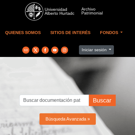
Skip to main content
QUIENES SOMOS
SITIOS DE INTERÉS
FONDOS
Iniciar sesión
Buscar
Búsqueda Avanzada »