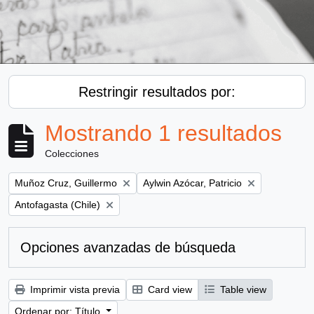
Restringir resultados por:
Mostrando 1 resultados
Colecciones
Remove filter:
Remove filter:
Muñoz Cruz, Guillermo
Aylwin Azócar, Patricio
Remove filter:
Antofagasta (Chile)
Opciones avanzadas de búsqueda
Imprimir vista previa
Card view
Table view
Ordenar por: Título