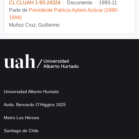
CL CLUAH 1-93-24324
·
Documento
·
1993-11
Parte de
Presidente Patricio Aylwin Azócar (1990-
1994)
Muñoz Cruz, Guillermo
Universidad Alberto Hurtado
Avda. Bernardo O’Higgins 1825
Metro Los Héroes
Santiago de Chile