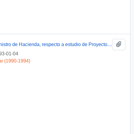
Añadi
[Adjunta copia de Oficio enviado al Sr. Ministro de Hacienda, respecto a estudio de Proyecto de Ley Ampliación de Planta de personal de EMPORCHI]
93-01-04
ar (1990-1994)