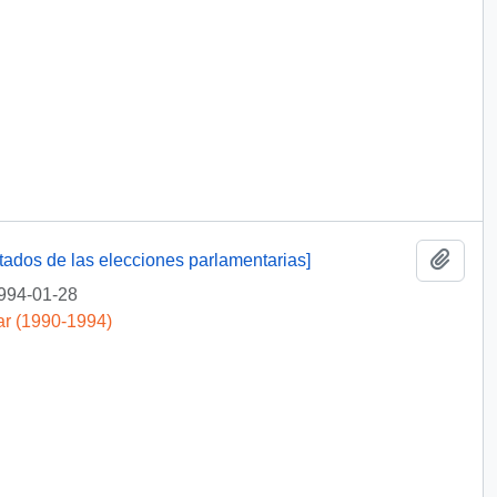
Añadi
ltados de las elecciones parlamentarias]
994-01-28
ar (1990-1994)