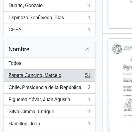
Duarte, Gonzalo
1
, 1 resultados
Espinoza Sepúlveda, Blas
1
, 1 resultados
CEPAL
1
, 1 resultados
Nombre
Todos
Zapata Cancino, Marcelo
51
, 51 resultados
Chile. Presidencia de la República
2
, 2 resultados
Figueroa Yávar, Juan Agustín
1
, 1 resultados
Silva Cimma, Enrique
1
, 1 resultados
Hamilton, Juan
1
, 1 resultados