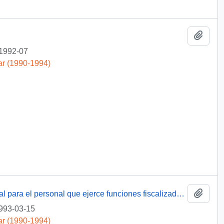
Añadi
1992-07
ar (1990-1994)
Añadi
[Adjunta para su estudio "Estatuto especial para el personal que ejerce funciones fiscalizadoras en el Servicio Nacional de Aduanas y Servicio de Impuestos Internos]
993-03-15
ar (1990-1994)