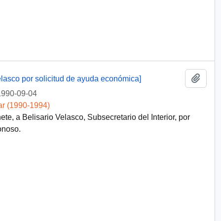
Añadi
lasco por solicitud de ayuda económica]
1990-09-04
ar (1990-1994)
e, a Belisario Velasco, Subsecretario del Interior, por
onoso.