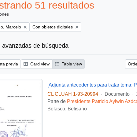
trando 51 resultados
iones
Remove filter:
o, Marcelo
Con objetos digitales
 avanzadas de búsqueda
sta previa
Card view
Table view
Orde
[Adjunta antecedentes para tratar tema: P
CL CLUAH 1-93-20994
·
Documento
·
Parte de
Presidente Patricio Aylwin Azóc
Belasco, Belisario