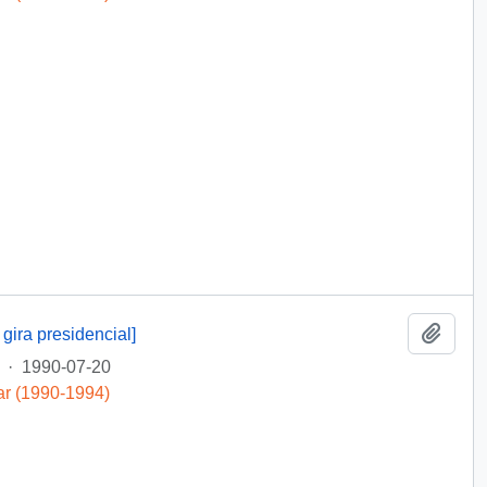
Añadi
gira presidencial]
·
1990-07-20
ar (1990-1994)