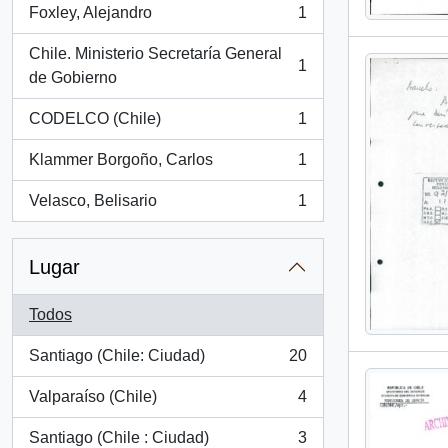
Foxley, Alejandro
1
, 1 resultados
Chile. Ministerio Secretaría General
1
, 1 resultados
de Gobierno
CODELCO (Chile)
1
, 1 resultados
Klammer Borgoño, Carlos
1
, 1 resultados
Velasco, Belisario
1
, 1 resultados
Lugar
Todos
Santiago (Chile: Ciudad)
20
, 20 resultados
Valparaíso (Chile)
4
, 4 resultados
Santiago (Chile : Ciudad)
3