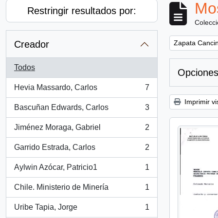
Mos
Restringir resultados por:
Colecc
Remove filter:
Creador
Zapata Cancin
Todos
Opciones
Hevia Massardo, Carlos
7
, 7 resultados
Imprimir vi
Bascuñan Edwards, Carlos
3
, 3 resultados
Jiménez Moraga, Gabriel
2
, 2 resultados
Garrido Estrada, Carlos
2
, 2 resultados
Aylwin Azócar, Patricio1
1
, 1 resultados
Chile. Ministerio de Minería
1
, 1 resultados
Uribe Tapia, Jorge
1
, 1 resultados