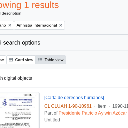
wing 1 results
l description
Remove filter:
iano
Amnistía Internacional
 search options
ew
Card view
Table view
th digital objects
[Carta de derechos humanos]
CL CLUAH 1-90-10961
·
Item
·
1990-1
Part of
Presidente Patricio Aylwin Azócar
Untitled