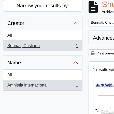
Sho
Narrow your results by:
Archiva
Remove filter:
Creator
Bennati, Crist
All
Advanced
Bennati, Cristiano
1
, 1 results
Print previ
Name
1 results wi
All
Amnistía Internacional
1
, 1 results