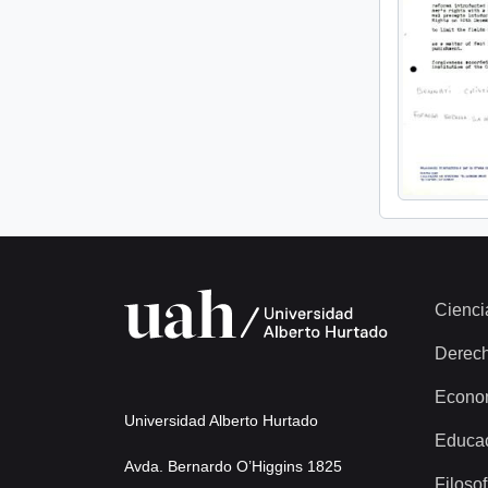
Cienci
Derec
Econo
Universidad Alberto Hurtado
Educa
Avda. Bernardo O’Higgins 1825
Filosof