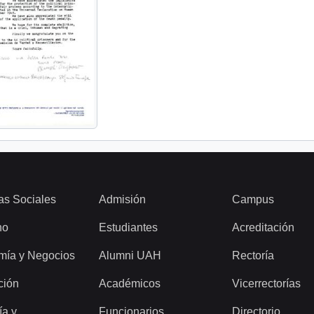
as Sociales
Admisión
Campus
ho
Estudiantes
Acreditación
mía y Negocios
Alumni UAH
Rectoría
ción
Académicos
Vicerrectorías
ía y
Funcionarios
Directorio