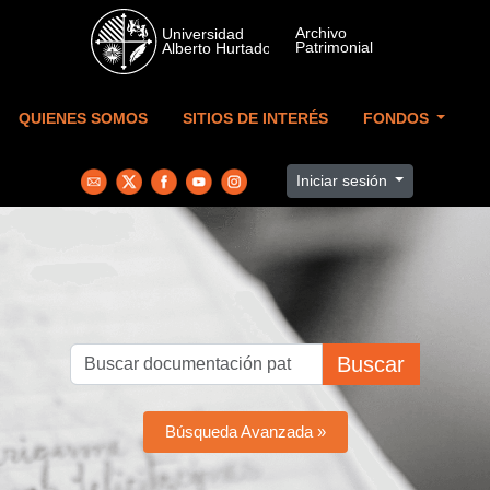
Skip to main content
QUIENES SOMOS
SITIOS DE INTERÉS
FONDOS
Iniciar sesión
Buscar
Búsqueda Avanzada »