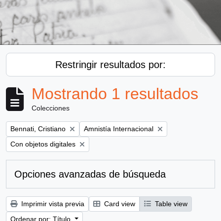
Restringir resultados por:
Mostrando 1 resultados
Colecciones
Remove filter:
Remove filter:
Bennati, Cristiano
Amnistía Internacional
Remove filter:
Con objetos digitales
Opciones avanzadas de búsqueda
Imprimir vista previa
Card view
Table view
Ordenar por: Título