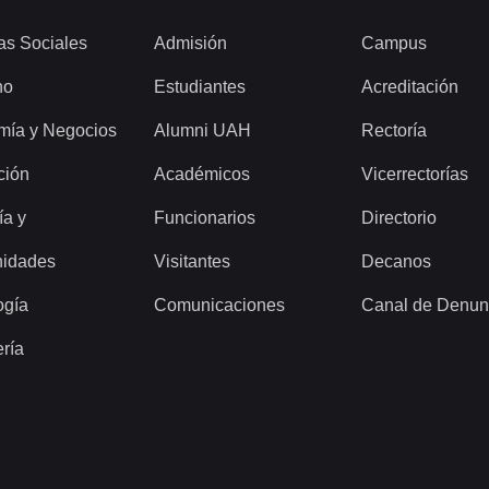
as Sociales
Admisión
Campus
ho
Estudiantes
Acreditación
mía y Negocios
Alumni UAH
Rectoría
ción
Académicos
Vicerrectorías
ía y
Funcionarios
Directorio
idades
Visitantes
Decanos
ogía
Comunicaciones
Canal de Denun
ería