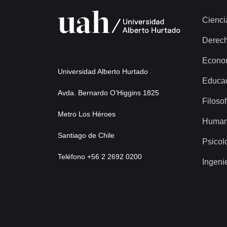
Cienci
Derec
Econo
Universidad Alberto Hurtado
Educa
Avda. Bernardo O’Higgins 1825
Filosof
Metro Los Héroes
Human
Santiago de Chile
Psicol
Teléfono +56 2 2692 0200
Ingeni