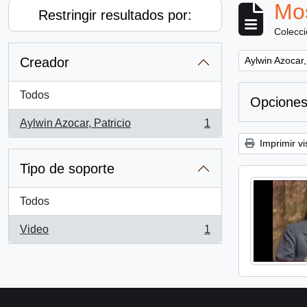
Mos
Restringir resultados por:
Colecc
Remove filter:
Creador
Aylwin Azocar,
Todos
Opciones
Aylwin Azocar, Patricio
1
, 1 resultados
Imprimir vi
Tipo de soporte
Todos
Video
1
, 1 resultados