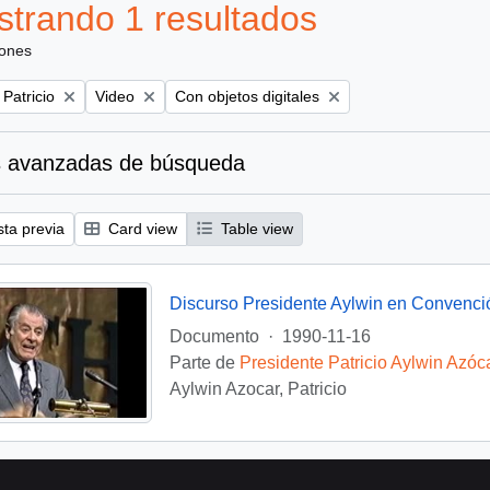
trando 1 resultados
iones
Remove filter:
Remove filter:
 Patricio
Video
Con objetos digitales
 avanzadas de búsqueda
sta previa
Card view
Table view
Discurso Presidente Aylwin en Convenci
Documento
·
1990-11-16
Parte de
Presidente Patricio Aylwin Azóc
Aylwin Azocar, Patricio