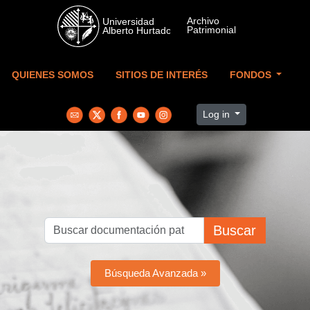
Skip to main content
QUIENES SOMOS
SITIOS DE INTERÉS
FONDOS
Log in
Buscar
Búsqueda Avanzada »