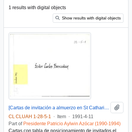
1 results with digital objects
Show results with digital objects
Add t
[Cartas de invitación a almuerzo en St Catharine's College, Cambridge].
CL CLUAH 1-28-5-1
·
Item
·
1991-4-11
Part of
Presidente Patricio Aylwin Azócar (1990-1994)
Cartas con tabla de posicionamiento de invitados el