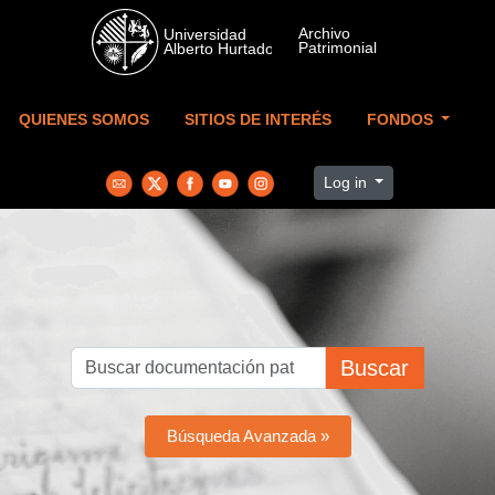
Skip to main content
QUIENES SOMOS
SITIOS DE INTERÉS
FONDOS
Log in
Buscar
Búsqueda Avanzada »