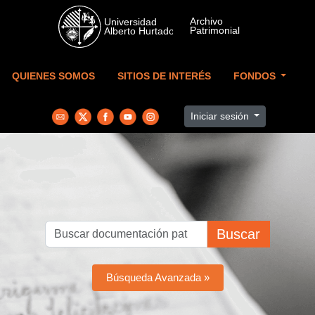
Skip to main content
QUIENES SOMOS
SITIOS DE INTERÉS
FONDOS
Iniciar sesión
Buscar
Búsqueda Avanzada »