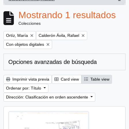
, 1 resultados
Mostrando 1 resultados
Colecciones
Remove filter:
Remove filter:
Ortíz, María
Calderón Ávila, Rafael
Remove filter:
Con objetos digitales
Opciones avanzadas de búsqueda
Imprimir vista previa
Card view
Table view
Ordenar por: Título
Dirección: Clasificación en orden ascendente