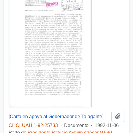
Añadi
[Carta en apoyo al Gobernador de Talagante]
CL CLUAH 1-92-25733
·
Documento
·
1992-11-06
Parte de
Presidente Patricio Aylwin Azócar (1990-