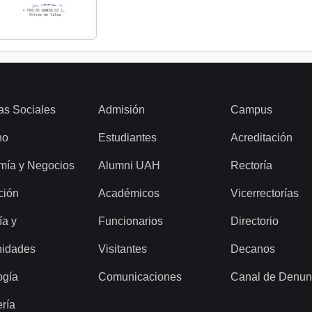
as Sociales
Admisión
Campus
ho
Estudiantes
Acreditación
mía y Negocios
Alumni UAH
Rectoría
ción
Académicos
Vicerrectorías
ía y
Funcionarios
Directorio
idades
Visitantes
Decanos
ogía
Comunicaciones
Canal de Denun
ería