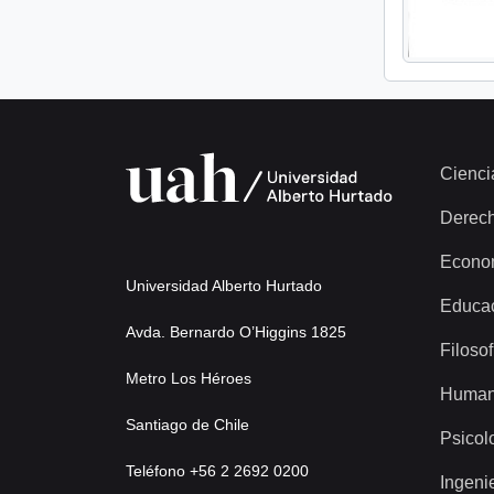
Cienci
Derec
Econo
Universidad Alberto Hurtado
Educa
Avda. Bernardo O’Higgins 1825
Filosof
Metro Los Héroes
Human
Santiago de Chile
Psicol
Teléfono +56 2 2692 0200
Ingeni