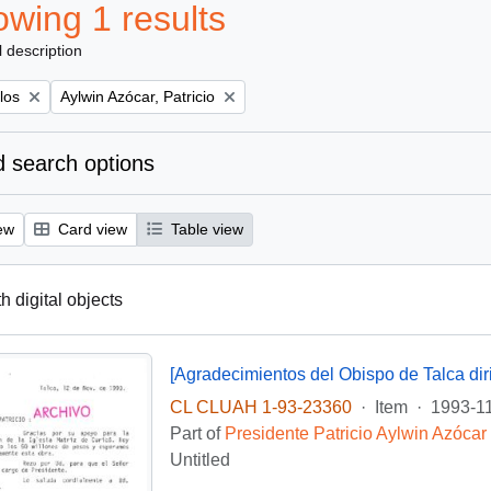
wing 1 results
l description
Remove filter:
los
Aylwin Azócar, Patricio
 search options
ew
Card view
Table view
th digital objects
CL CLUAH 1-93-23360
·
Item
·
1993-1
Part of
Presidente Patricio Aylwin Azócar
Untitled