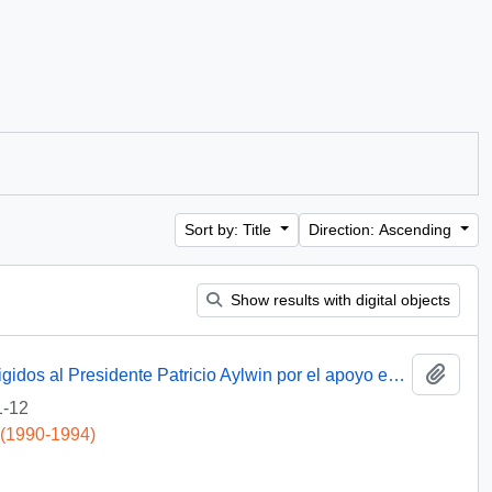
Sort by: Title
Direction: Ascending
Show results with digital objects
Add t
[Agradecimientos del Obispo de Talca dirigidos al Presidente Patricio Aylwin por el apoyo en la reconstrucción de la Iglesia Matriz de Curicó]
1-12
 (1990-1994)