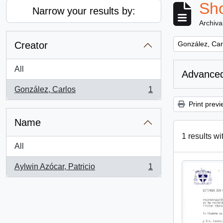
Sho
Narrow your results by:
Archiva
Remove filter:
Creator
González, Car
All
Advanced
González, Carlos
1
, 1 results
Print previ
Name
1 results wi
All
Aylwin Azócar, Patricio
1
, 1 results