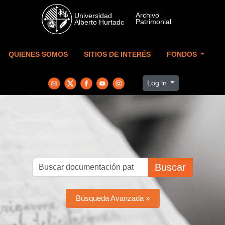
Skip to main content
QUIENES SOMOS
SITIOS DE INTERÉS
FONDOS
Log in
Buscar
Búsqueda Avanzada »