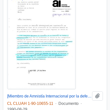
Añadi
[Miembro de Amnistía Internacional por la defensa de los detenidos desaparecidos en Chile felicita por la creación de la Comisión de de Verdad y Reconciliación]
CL CLUAH 1-90-10655-11
·
Documento
·
1990-08-29