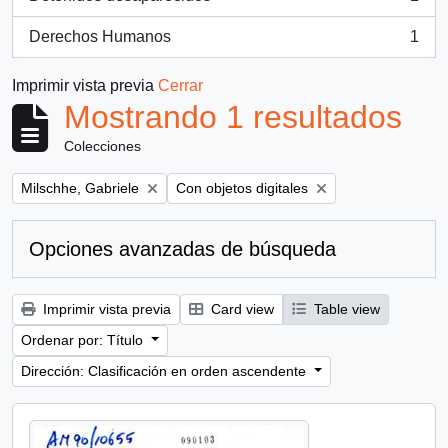
, 1 resultados
Derechos Humanos
1
, 1 resultados
Imprimir vista previa
Cerrar
Mostrando 1 resultados
Colecciones
Remove filter:
Remove filter:
Milschhe, Gabriele
Con objetos digitales
Opciones avanzadas de búsqueda
Imprimir vista previa
Card view
Table view
Ordenar por: Título
Dirección: Clasificación en orden ascendente