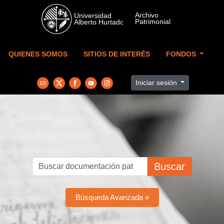
Skip to main content
QUIENES SOMOS
SITIOS DE INTERÉS
FONDOS
Iniciar sesión
Buscar
Búsqueda Avanzada »