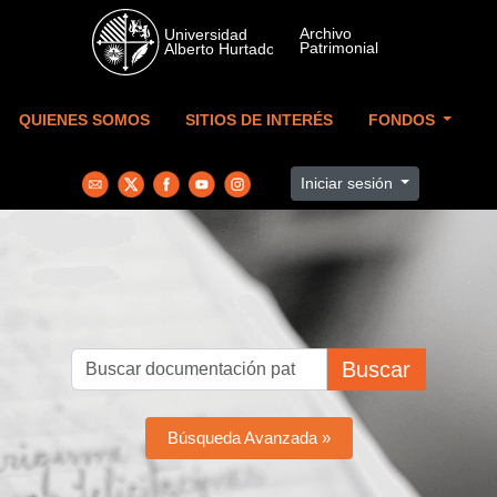
Skip to main content
QUIENES SOMOS
SITIOS DE INTERÉS
FONDOS
Iniciar sesión
Buscar
Búsqueda Avanzada »