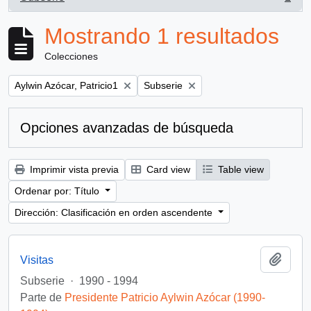
, 1 resultados
Mostrando 1 resultados
Colecciones
Remove filter:
Remove filter:
Aylwin Azócar, Patricio1
Subserie
Opciones avanzadas de búsqueda
Imprimir vista previa
Card view
Table view
Ordenar por: Título
Dirección: Clasificación en orden ascendente
Añadi
Visitas
Subserie
·
1990 - 1994
Parte de
Presidente Patricio Aylwin Azócar (1990-