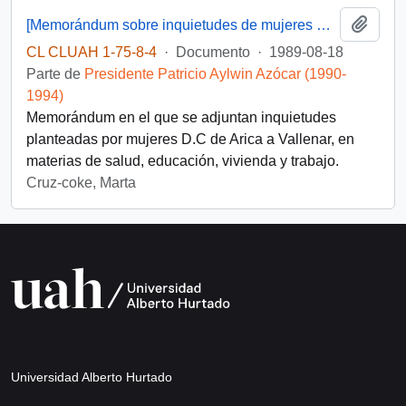
Añadi
[Memorándum sobre inquietudes de mujeres D.C]
CL CLUAH 1-75-8-4
·
Documento
·
1989-08-18
Parte de
Presidente Patricio Aylwin Azócar (1990-
1994)
Memorándum en el que se adjuntan inquietudes
planteadas por mujeres D.C de Arica a Vallenar, en
materias de salud, educación, vivienda y trabajo.
Cruz-coke, Marta
Universidad Alberto Hurtado