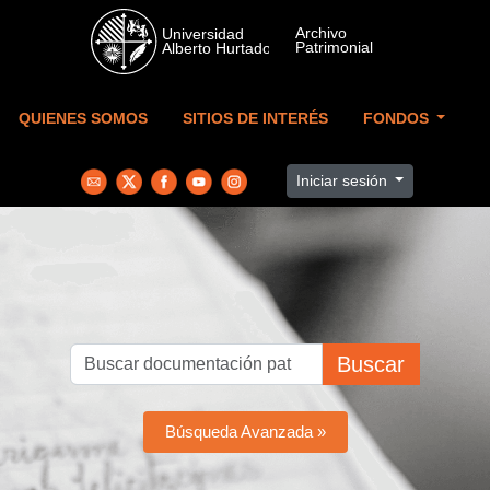
Skip to main content
QUIENES SOMOS
SITIOS DE INTERÉS
FONDOS
Iniciar sesión
Buscar
Búsqueda Avanzada »