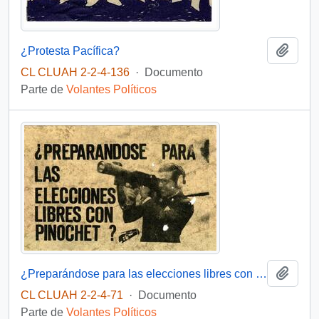
Añadi
¿Protesta Pacífica?
CL CLUAH 2-2-4-136
·
Documento
Parte de
Volantes Políticos
Añadi
¿Preparándose para las elecciones libres con Pinochet?
CL CLUAH 2-2-4-71
·
Documento
Parte de
Volantes Políticos