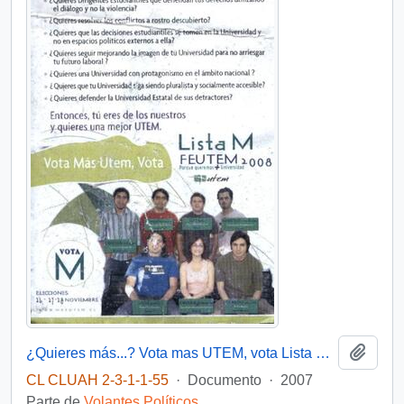
Añadi
¿Quieres más...? Vota mas UTEM, vota Lista M FEUTEM
CL CLUAH 2-3-1-1-55
·
Documento
·
2007
Parte de
Volantes Políticos