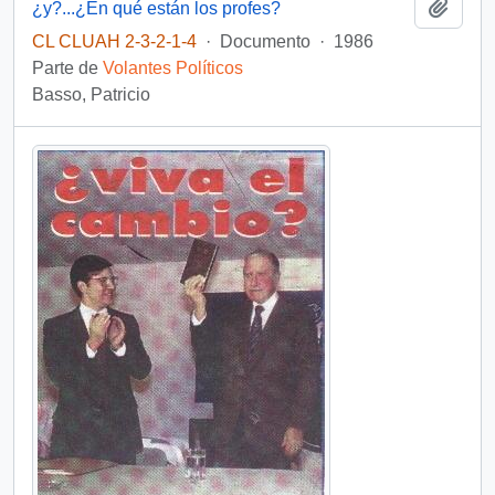
Añadi
¿y?...¿En qué están los profes?
CL CLUAH 2-3-2-1-4
·
Documento
·
1986
Parte de
Volantes Políticos
Basso, Patricio