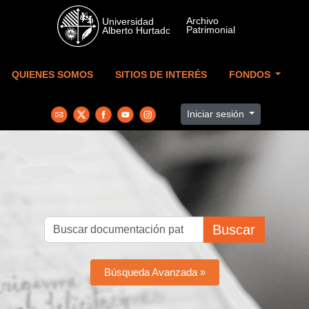
Skip to main content
QUIENES SOMOS
SITIOS DE INTERÉS
FONDOS
Iniciar sesión
Buscar
Búsqueda Avanzada »