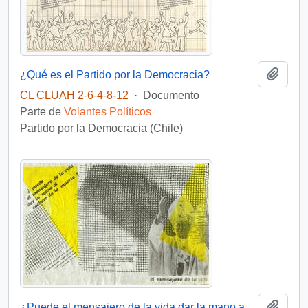
Añadi
¿Qué es el Partido por la Democracia?
CL CLUAH 2-6-4-8-12
·
Documento
Parte de
Volantes Políticos
Partido por la Democracia (Chile)
Añadi
¿Puede el mensajero de la vida dar la mano al cochero de la muerte?