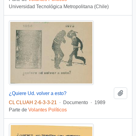
Universidad Tecnológica Metropolitana (Chile)
Añadi
¿Quiere Ud. volver a esto?
CL CLUAH 2-6-3-3-21
·
Documento
·
1989
Parte de
Volantes Políticos