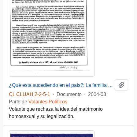
Añadi
¿Qué esta sucediendo en el país?: La familia chilena dice ¡NO! al maltrato homosexual
CL CLUAH 2-2-5-1
·
Documento
·
2004-03
Parte de
Volantes Políticos
Volante que rechaza la idea del matrimonio
homosexual y su legalización.