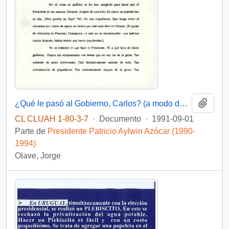
Añadi
¿Qué le pasó al Gobierno, Carlos? (a modo de catarsis funcionaria)
CL CLUAH 1-80-3-7
·
Documento
·
1991-09-01
Parte de
Presidente Patricio Aylwin Azócar (1990-
1994)
Olave, Jorge