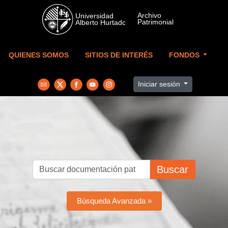
Skip to main content
QUIENES SOMOS
SITIOS DE INTERÉS
FONDOS
Iniciar sesión
Buscar
Búsqueda Avanzada »