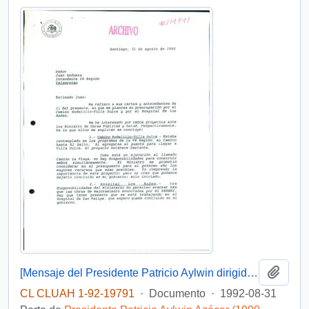
Añadi
[Mensaje del Presidente Patricio Aylwin dirigido al Intendente de la Región de Valparaíso]
CL CLUAH 1-92-19791
·
Documento
·
1992-08-31